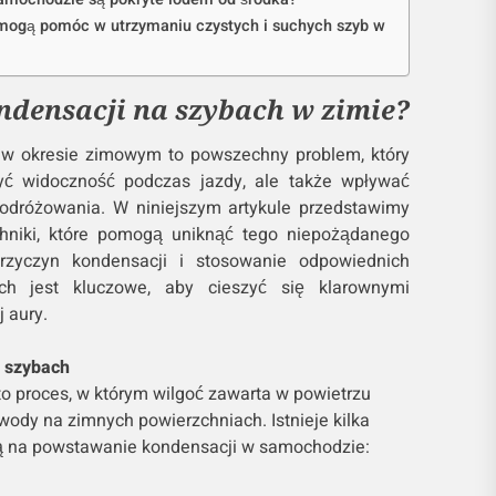
samochodzie są pokryte lodem od środka?
i mogą pomóc w utrzymaniu czystych i suchych szyb w
ndensacji na szybach w zimie?
w okresie zimowym to powszechny problem, który
yć widoczność podczas jazdy, ale także wpływać
odróżowania. W niniejszym artykule przedstawimy
echniki, które pomogą uniknąć tego niepożądanego
przyczyn kondensacji i stosowanie odpowiednich
ch jest kluczowe, aby cieszyć się klarownymi
 aury.
a szybach
o proces, w którym wilgoć zawarta w powietrzu
 wody na zimnych powierzchniach. Istnieje kilka
ą na powstawanie kondensacji w samochodzie: