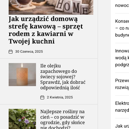
nowoc
​Jak urządzić domową
Konse
strefę kawową – sprzęt
– co n
rodem z kawiarni w
budyne
Twojej kuchni
Innowa
30 Czerwca, 2025
wodą k
podgr
Ile olejku
zapachowego do
świecy sojowej?
Przew
Sprawdź, jak dobrać
rozwią
odpowiednią ilość
2 Kwietnia, 2025
Elektr
narzęd
Najlepsze rośliny na
cień – co posadzić w
ogrodzie, gdy słońce
​Jak u
nie dochodzi?