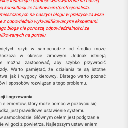
elkie instrukcje i pomoce wprowadzone na naszej
ej konsultacji ze fachowcem/profesjonalistą.
 umieszczonych na naszym blogu w praktyce zawsze
e z odpowiednio wykwalifikowanymi ekspertami.
go bloga nie ponoszą odpowiedzialności ze
likowanych na portalu.
zniętych szyb w samochodzie od środka może
łaszcza w okresie zimowym. Jednak istnieją
re można zastosować, aby szybko przywrócić
zdy. Warto pamiętać, że działania te są istotne
twa, jak i wygody kierowcy. Dlatego warto poznać
tów i sposobów rozwiązania tego problemu.
cji i ogrzewania
h elementów, który może pomóc w pozbyciu się
odka, jest prawidłowe ustawienie systemu
a w samochodzie. Głównym celem jest podgrzanie
ie wilgoci z powietrza. Najlepszym ustawieniem