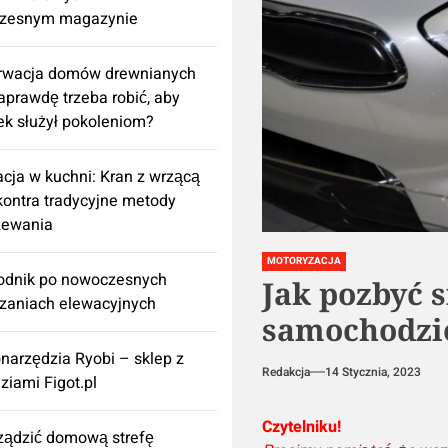
zesnym magazynie
rwacja domów drewnianych
aprawdę trzeba robić, aby
k służył pokoleniom?
cja w kuchni: Kran z wrzącą
ontra tradycyjne metody
zewania
MOTORYZACJA
odnik po nowoczesnych
Jak pozbyć 
zaniach elewacyjnych
samochodzi
onarzędzia Ryobi – sklep z
Redakcja
14 Stycznia, 2023
ziami Figot.pl
Czytelniku!
rządzić domową strefę