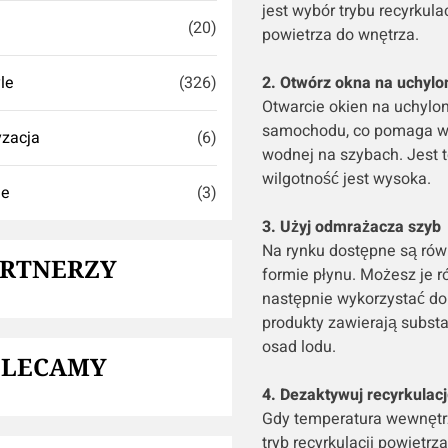
jest wybór trybu recyrkul
(20)
powietrza do wnętrza.
yle
(326)
2. Otwórz okna na uchylo
Otwarcie okien na uchylo
samochodu, co pomaga w us
zacja
(6)
wodnej na szybach. Jest 
wilgotność jest wysoka.
ie
(3)
3. Użyj odmrażacza szyb
Na rynku dostępne są rów
ARTNERZY
formie płynu. Możesz je 
następnie wykorzystać do 
produkty zawierają subst
osad lodu.
OLECAMY
4. Dezaktywuj recyrkulac
Gdy temperatura wewnętrz
tryb recyrkulacji powietr