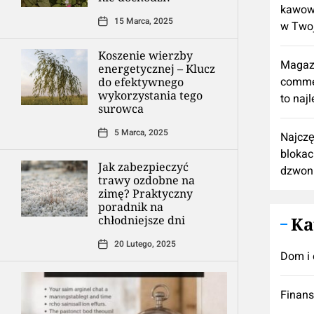
kawową
15 Marca, 2025
w Twoj
Koszenie wierzby
Magaz
energetycznej – Klucz
comme
do efektywnego
wykorzystania tego
to naj
surowca
5 Marca, 2025
Najczę
blokac
Jak zabezpieczyć
dzwon
trawy ozdobne na
zimę? Praktyczny
poradnik na
chłodniejsze dni
Ka
20 Lutego, 2025
Dom i 
Finan