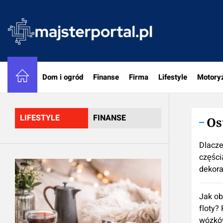
Skip
to
majster
the
content
Dom i ogród
Finanse
Firma
Lifestyle
Motory
LIFESTYLE
FINANSE
Os
Dlacze
częścią
dekora
Jak ob
floty?
wózkó