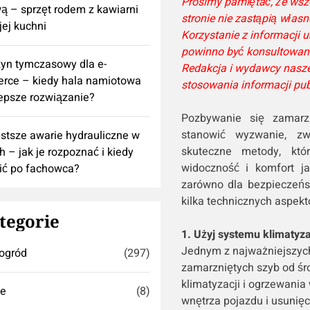
Prosimy pamiętać, że wsz
 – sprzęt rodem z kawiarni
stronie nie zastąpią własn
ej kuchni
Korzystanie z informacji
powinno być konsultowan
yn tymczasowy dla e-
Redakcja i wydawcy nasze
rce – kiedy hala namiotowa
stosowania informacji pub
lepsze rozwiązanie?
Pozbywanie się zamar
stanowić wyzwanie, zw
stsze awarie hydrauliczne w
skuteczne metody, któ
h – jak je rozpoznać i kiedy
widoczność i komfort ja
ić po fachowca?
zarówno dla bezpieczeńs
kilka technicznych aspek
tegorie
1. Użyj systemu klimatyza
Jednym z najważniejszyc
ogród
(297)
zamarzniętych szyb od śr
klimatyzacji i ogrzewani
se
(8)
wnętrza pojazdu i usunięc