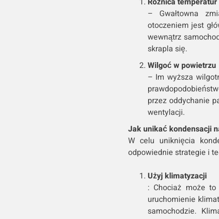
Różnica temperatur
– Gwałtowna zmi
otoczeniem jest głó
wewnątrz samochodu
skrapla się.
Wilgoć w powietrzu
– Im wyższa wilgot
prawdopodobieństw
przez oddychanie p
wentylacji.
Jak unikać kondensacji n
W celu uniknięcia kond
odpowiednie strategie i te
Użyj klimatyzacji
: Chociaż może to
uruchomienie klima
samochodzie. Klim