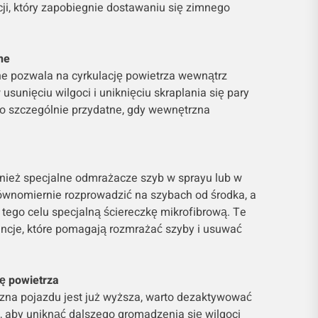
acji, który zapobiegnie dostawaniu się zimnego
ne
ne pozwala na cyrkulację powietrza wewnątrz
unięciu wilgoci i uniknięciu skraplania się pary
to szczególnie przydatne, gdy wewnętrzna
nież specjalne odmrażacze szyb w sprayu lub w
równomiernie rozprowadzić na szybach od środka, a
tego celu specjalną ściereczkę mikrofibrową. Te
ancje, które pomagają rozmrażać szyby i usuwać
ję powietrza
na pojazdu jest już wyższa, warto dezaktywować
za, aby uniknąć dalszego gromadzenia się wilgoci