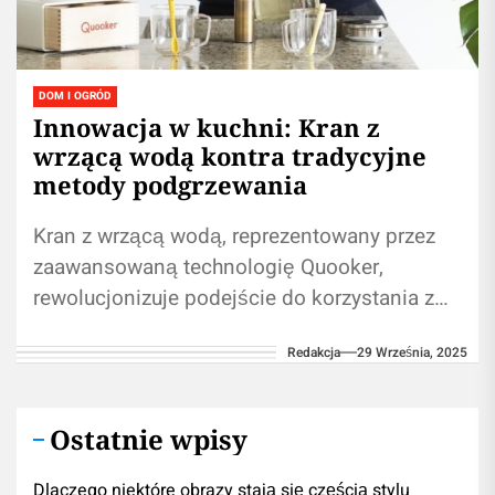
DOM I OGRÓD
Innowacja w kuchni: Kran z
wrzącą wodą kontra tradycyjne
metody podgrzewania
Kran z wrzącą wodą, reprezentowany przez
zaawansowaną technologię Quooker,
rewolucjonizuje podejście do korzystania z
wody w kuchni. To rozwiązanie wykracza
Redakcja
29 Września, 2025
poza zwykłą wygodę, oferując oszczędność...
Ostatnie wpisy
Dlaczego niektóre obrazy stają się częścią stylu