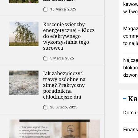
kawową
15 Marca, 2025
w Twoj
Koszenie wierzby
Magaz
energetycznej – Klucz
comme
do efektywnego
wykorzystania tego
to naj
surowca
5 Marca, 2025
Najczę
blokac
Jak zabezpieczyć
dzwon
trawy ozdobne na
zimę? Praktyczny
poradnik na
chłodniejsze dni
Ka
20 Lutego, 2025
Dom i 
Finan