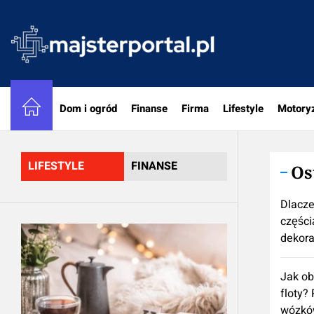
Skip
to
majster
the
content
Dom i ogród
Finanse
Firma
Lifestyle
Motory
LIFESTYLE
FINANSE
Os
Dlacze
częścią
dekora
Jak ob
floty?
wózkó