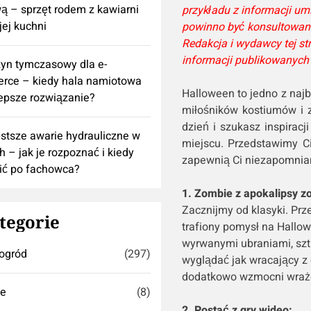
 – sprzęt rodem z kawiarni
przykładu z informacji u
ej kuchni
powinno być konsultowane
Redakcja i wydawcy tej st
informacji publikowanych 
yn tymczasowy dla e-
rce – kiedy hala namiotowa
Halloween to jedno z naj
lepsze rozwiązanie?
miłośników kostiumów i z
dzień i szukasz inspiracj
stsze awarie hydrauliczne w
miejscu. Przedstawimy Ci
h – jak je rozpoznać i kiedy
zapewnią Ci niezapomnia
ić po fachowca?
1. Zombie z apokalipsy z
Zacznijmy od klasyki. Pr
tegorie
trafiony pomysł na Hallo
wyrwanymi ubraniami, sztu
ogród
(297)
wyglądać jak wracający z
dodatkowo wzmocni wraż
se
(8)
2. Postać z gry wideo: