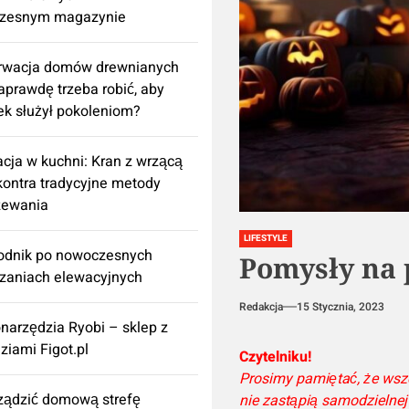
zesnym magazynie
rwacja domów drewnianych
aprawdę trzeba robić, aby
k służył pokoleniom?
cja w kuchni: Kran z wrzącą
ontra tradycyjne metody
zewania
LIFESTYLE
odnik po nowoczesnych
Pomysły na 
zaniach elewacyjnych
Redakcja
15 Stycznia, 2023
onarzędzia Ryobi – sklep z
ziami Figot.pl
Czytelniku!
Prosimy pamiętać, że wsze
rządzić domową strefę
nie zastąpią samodzielnej