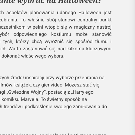
ranie wybrać na Halloween?
ch aspektów planowania udanego Halloween jest
brania. To właśnie strój stanowi centralny punkt
uczestnikom w pełni wtopić się w magiczny nastrój
wybór odpowiedniego kostiumu może stanowić
 tych, którzy chcą wyróżnić się spośród tłumu i
iół. Warto zastanowić się nad kilkoma kluczowymi
ą dokonać właściwego wyboru.
ych źródeł inspiracji przy wyborze przebrania na
lmów, książek, czy gier video. Możesz stać się
gi „Gwiezdne Wojny”, postacią z „Harry’ego
z komiksu Marvela. To świetny sposób na
h trendów i podkreślenie swojego zamiłowania do