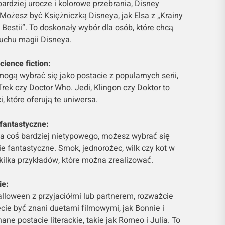
 bardziej urocze i kolorowe przebrania, Disney
 Możesz być Księżniczką Disneya, jak Elsa z „Krainy
i Bestii”. To doskonały wybór dla osób, które chcą
duchu magii Disneya.
cience fiction:
mogą wybrać się jako postacie z popularnych serii,
 Trek czy Doctor Who. Jedi, Klingon czy Doktor to
i, które oferują te uniwersa.
 fantastyczne:
 za coś bardziej nietypowego, możesz wybrać się
ie fantastyczne. Smok, jednorożec, wilk czy kot w
 kilka przykładów, które można zrealizować.
ie:
alloween z przyjaciółmi lub partnerem, rozważcie
ie być znani duetami filmowymi, jak Bonnie i
nane postacie literackie, takie jak Romeo i Julia. To