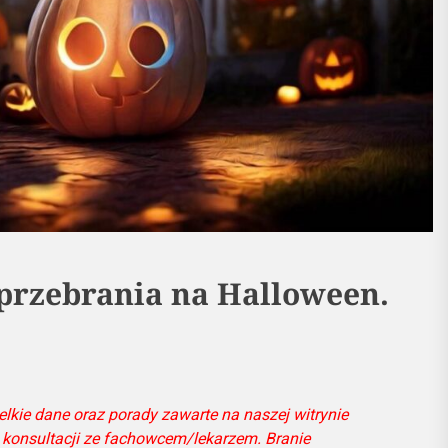
przebrania na Halloween.
lkie dane oraz porady zawarte na naszej witrynie
 konsultacji ze fachowcem/lekarzem. Branie