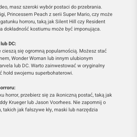
ideo, masz szeroki wybór postaci do przebrania.
igi, Princessem Peach z serii Super Mario, czy może
gatunku horroru, taką jak Silent Hill czy Resident
, a dokładność kostiumu może być imponująca.
 lub DC:
cieszą się ogromną popularnością. Możesz stać
anem, Wonder Woman lub innym ulubionym
rvela lub DC. Warto zainwestować w oryginalny
ać hołd swojemu superbohaterowi.
orroru:
u horror, przebierz się za ikoniczną postać, taką jak
eddy Krueger lub Jason Voorhees. Nie zapomnij o
 takich jak fałszywe kły, maski lub narzędzia
: