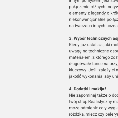
Innym pomysłem jest stwo
połączenie różnych motyw
elementy z legendy o królu
niekonwencjonalne połąc
na twarzach innych uczes
3. Wybór technicznych as
Kiedy już ustalisz, jaki m
uwagę na techniczne aspek
materiałem, z którego zos
długotrwałe tańce na prz
kluczowy. Jeśli zależy ci
jakość wykonania, aby un
4. Dodatki i makijaż
Nie zapominaj także o do
twój strój. Realistyczny 
może odmienić cały wyglą
różdżka, miecz czy peler