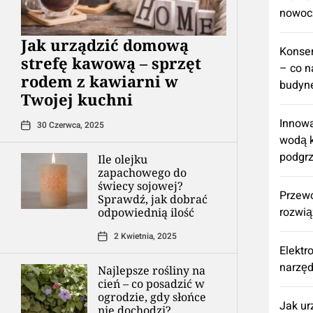
nowoc
​Jak urządzić domową
Konse
strefę kawową – sprzęt
– co n
rodem z kawiarni w
budyne
Twojej kuchni
Innowa
30 Czerwca, 2025
wodą k
podgr
Ile olejku
zapachowego do
świecy sojowej?
Przew
Sprawdź, jak dobrać
rozwią
odpowiednią ilość
2 Kwietnia, 2025
Elektr
narzęd
Najlepsze rośliny na
cień – co posadzić w
ogrodzie, gdy słońce
​Jak u
nie dochodzi?