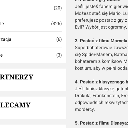
Jeśli jesteś fanem gier w
(20)
Możesz stać się Mario, Lu
preferujesz postać z gry z 
yle
(326)
Evil? Wybór jest ogromny
zacja
(6)
3. Postać z filmu Marvela
Superbohaterowie zawsze 
się Spider-Manem, Batm
ie
(3)
bohaterem z komiksów Ma
kostium, aby w pełni odd
ARTNERZY
4. Postać z klasycznego h
Jeśli lubisz klasykę gatunk
Drakula, Frankenstein, Fr
odpowiednich rekwizytach,
OLECAMY
mordercy.
5. Postać z filmu Disneya