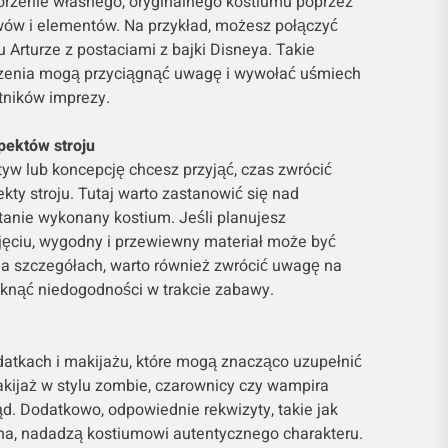
rzenie własnego, oryginalnego kostiumu poprzez
ów i elementów. Na przykład, możesz połączyć
 Arturze z postaciami z bajki Disneya. Takie
zenia mogą przyciągnąć uwagę i wywołać uśmiech
tników imprezy.
pektów stroju
otyw lub koncepcję chcesz przyjąć, czas zwrócić
ty stroju. Tutaj warto zastanowić się nad
tanie wykonany kostium. Jeśli planujesz
yjęciu, wygodny i przewiewny materiał może być
 na szczegółach, warto również zwrócić uwagę na
iknąć niedogodności w trakcie zabawy.
datkach i makijażu, które mogą znacząco uzupełnić
makijaż w stylu zombie, czarownicy czy wampira
d. Dodatkowo, odpowiednie rekwizyty, takie jak
yna, nadadzą kostiumowi autentycznego charakteru.