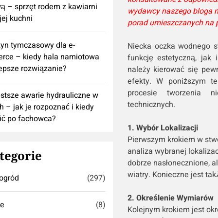
 – sprzęt rodem z kawiarni
wydawcy naszego bloga ni
ej kuchni
porad umieszczanych na p
yn tymczasowy dla e-
Niecka oczka wodnego st
rce – kiedy hala namiotowa
funkcję estetyczną, jak
lepsze rozwiązanie?
należy kierować się pew
efekty. W poniższym te
procesie tworzenia n
stsze awarie hydrauliczne w
technicznych.
h – jak je rozpoznać i kiedy
ić po fachowca?
1. Wybór Lokalizacji
Pierwszym krokiem w stwo
analiza wybranej lokalizac
tegorie
dobrze nasłonecznione, al
wiatry. Konieczne jest tak
ogród
(297)
2. Określenie Wymiarów
se
(8)
Kolejnym krokiem jest okr