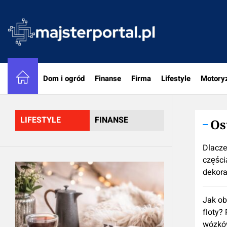
Skip
to
majster
the
content
Dom i ogród
Finanse
Firma
Lifestyle
Motory
LIFESTYLE
FINANSE
Os
Dlacze
częścią
dekora
Jak ob
floty?
wózkó