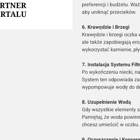
ARTNER
preferencji i budżetu. Waż
aby uniknąć przecieków.
ORTALU
6. Krawędzie i Brzegi
Krawędzie i brzegi oczka 
ale także zapobiegają ero
wykorzystać kamienie, pł
7. Instalacja Systemu Fil
Po wykończeniu niecki, na
System ten odpowiada za 
wypompowuje wodę do de
8. Uzupełnienie Wodą
Gdy wszystkie elementy s
Pamiętaj, że woda powinna
chcesz umieścić w oczku.
9. Oczyszczenie i Konser