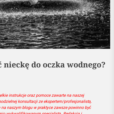
ć nieckę do oczka wodnego?
lkie instrukcje oraz pomoce zawarte na naszej
odzielnej konsultacji ze ekspertem/profesjonalistą.
h na naszym blogu w praktyce zawsze powinno być
io wykwalifikowanym specjalistą. Redakcja i