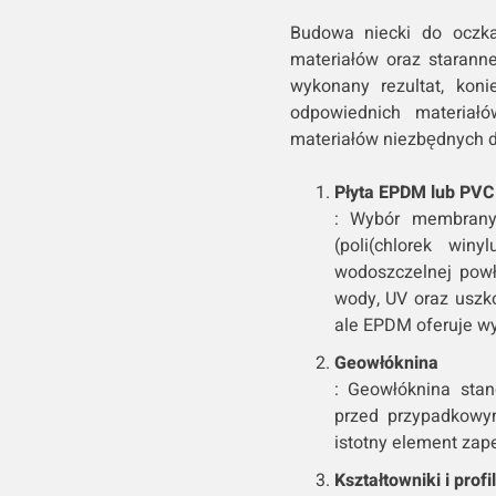
Budowa niecki do oczk
materiałów oraz staranne
wykonany rezultat, koni
odpowiednich materiałó
materiałów niezbędnych 
Płyta EPDM lub PVC
: Wybór membrany 
(poli(chlorek win
wodoszczelnej powł
wody, UV oraz uszk
ale EPDM oferuje wy
Geowłóknina
: Geowłóknina sta
przed przypadkowy
istotny element zap
Kształtowniki i prof