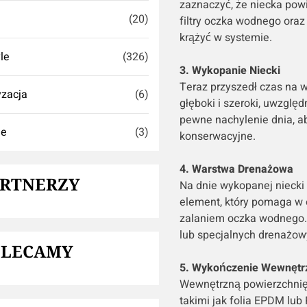
zaznaczyć, że niecka powi
(20)
filtry oczka wodnego ora
krążyć w systemie.
yle
(326)
3. Wykopanie Niecki
Teraz przyszedł czas na 
zacja
(6)
głęboki i szeroki, uwzglę
pewne nachylenie dnia, ab
ie
(3)
konserwacyjne.
4. Warstwa Drenażowa
ARTNERZY
Na dnie wykopanej niecki 
element, który pomaga w 
zalaniem oczka wodnego.
lub specjalnych drenażow
OLECAMY
5. Wykończenie Wewnętr
Wewnętrzną powierzchnię
takimi jak folia EPDM lub