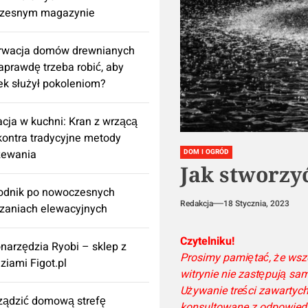
zesnym magazynie
rwacja domów drewnianych
aprawdę trzeba robić, aby
k służył pokoleniom?
cja w kuchni: Kran z wrzącą
ontra tradycyjne metody
zewania
DOM I OGRÓD
Jak stworzy
odnik po nowoczesnych
Redakcja
18 Stycznia, 2023
zaniach elewacyjnych
Czytelniku!
onarzędzia Ryobi – sklep z
Prosimy pamiętać, że wsze
ziami Figot.pl
witrynie nie zastępują sam
Używanie treści zawartyc
rządzić domową strefę
konsultowane z odpowiedn