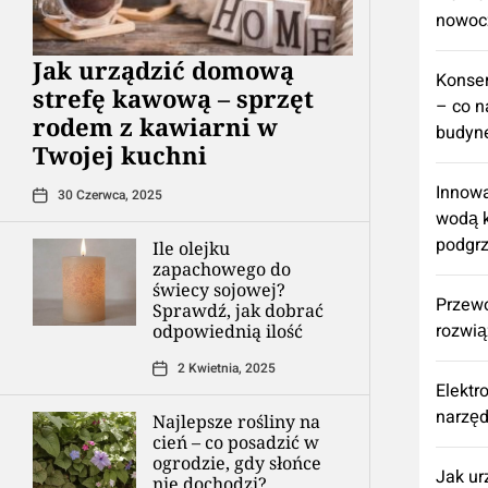
nowoc
​Jak urządzić domową
Konse
strefę kawową – sprzęt
– co n
rodem z kawiarni w
budyne
Twojej kuchni
Innowa
30 Czerwca, 2025
wodą k
podgr
Ile olejku
zapachowego do
świecy sojowej?
Przew
Sprawdź, jak dobrać
rozwią
odpowiednią ilość
2 Kwietnia, 2025
Elektr
narzęd
Najlepsze rośliny na
cień – co posadzić w
ogrodzie, gdy słońce
​Jak u
nie dochodzi?