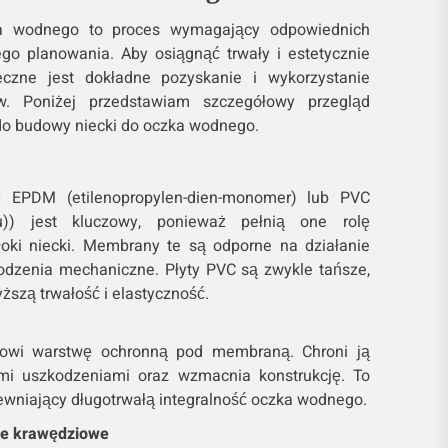
a wodnego to proces wymagający odpowiednich
go planowania. Aby osiągnąć trwały i estetycznie
eczne jest dokładne pozyskanie i wykorzystanie
w. Poniżej przedstawiam szczegółowy przegląd
do budowy niecki do oczka wodnego.
EPDM (etilenopropylen-dien-monomer) lub PVC
ylu)) jest kluczowy, ponieważ pełnią one rolę
oki niecki. Membrany te są odporne na działanie
odzenia mechaniczne. Płyty PVC są zwykle tańsze,
ższą trwałość i elastyczność.
nowi warstwę ochronną pod membraną. Chroni ją
mi uszkodzeniami oraz wzmacnia konstrukcję. To
ewniający długotrwałą integralność oczka wodnego.
ile krawędziowe