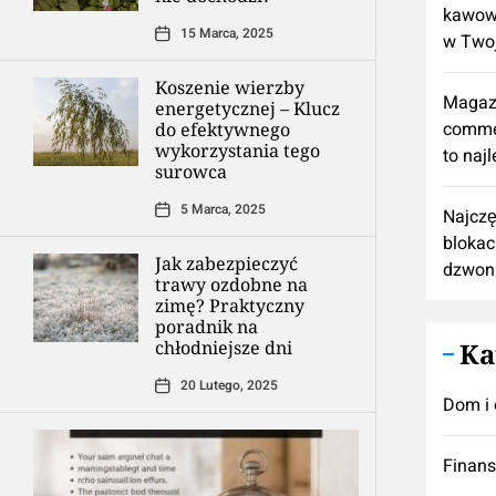
kawową
15 Marca, 2025
w Twoj
Koszenie wierzby
Magaz
energetycznej – Klucz
comme
do efektywnego
wykorzystania tego
to naj
surowca
5 Marca, 2025
Najczę
blokac
Jak zabezpieczyć
dzwon
trawy ozdobne na
zimę? Praktyczny
poradnik na
chłodniejsze dni
Ka
20 Lutego, 2025
Dom i 
Finan