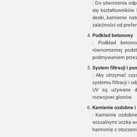
: Do utworzenia odp
się kształtowników
deski, kamienie nat
zależności od prefer
Podkład betonowy
: Podkład betono
równomiernej podst
podmywaniem przez
System filtracji i p
: Aby utrzymać czy
systemu filtracji i 
UV są używane do
rozwojowi glonów.
Kamienie ozdobne i
: Kamienie ozdobne
wizualnymi oczka w
harmonię z otoczen