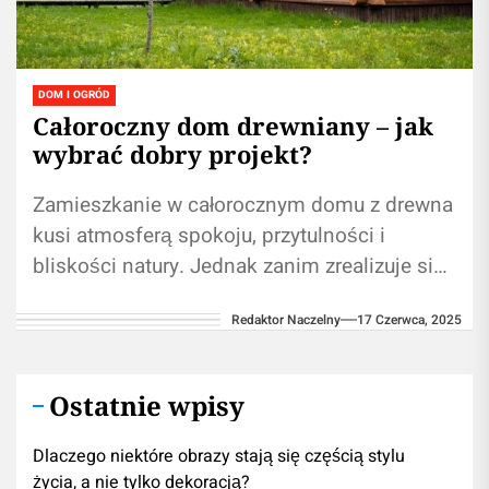
DOM I OGRÓD
Całoroczny dom drewniany – jak
wybrać dobry projekt?
Zamieszkanie w całorocznym domu z drewna
kusi atmosferą spokoju, przytulności i
bliskości natury. Jednak zanim zrealizuje się
ten plan, trzeba zdecydować, jaki projekt
Redaktor Naczelny
17 Czerwca, 2025
będzie odpowiedni....
Ostatnie wpisy
Dlaczego niektóre obrazy stają się częścią stylu
życia, a nie tylko dekoracją?