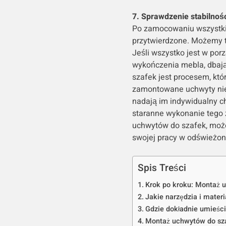
7. Sprawdzenie stabilnoś
Po zamocowaniu wszystkic
przytwierdzone. Możemy to
Jeśli wszystko jest w po
wykończenia mebla, dbają
szafek jest procesem, któ
zamontowane uchwyty nie t
nadają im indywidualny ch
staranne wykonanie tego z
uchwytów do szafek, możes
swojej pracy w odświeżo
Spis Treści
Krok po kroku: Montaż 
Jakie narzędzia i mate
Gdzie dokładnie umieśc
Montaż uchwytów do szaf