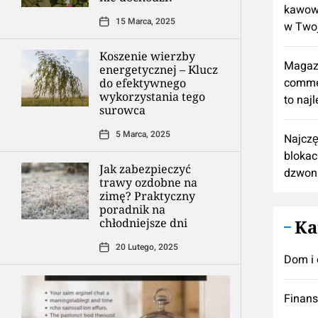
kawową
15 Marca, 2025
w Twoj
Koszenie wierzby
Magaz
energetycznej – Klucz
comme
do efektywnego
wykorzystania tego
to naj
surowca
5 Marca, 2025
Najczę
blokac
Jak zabezpieczyć
dzwon
trawy ozdobne na
zimę? Praktyczny
poradnik na
chłodniejsze dni
Ka
20 Lutego, 2025
Dom i 
Finan