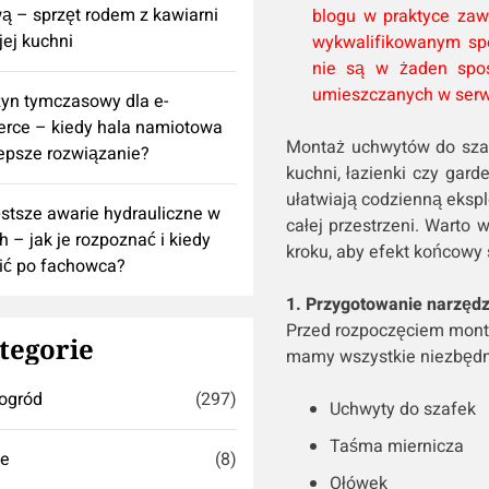
 – sprzęt rodem z kawiarni
blogu w praktyce za
ej kuchni
wykwalifikowanym spe
nie są w żaden spos
umieszczanych w serw
yn tymczasowy dla e-
rce – kiedy hala namiotowa
Montaż uchwytów do szaf
lepsze rozwiązanie?
kuchni, łazienki czy gar
ułatwiają codzienną eksplo
stsze awarie hydrauliczne w
całej przestrzeni. Warto 
h – jak je rozpoznać i kiedy
kroku, aby efekt końcowy s
ić po fachowca?
1. Przygotowanie narzędz
Przed rozpoczęciem monta
tegorie
mamy wszystkie niezbędne
ogród
(297)
Uchwyty do szafek
Taśma miernicza
se
(8)
Ołówek