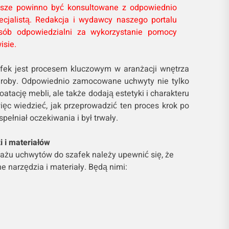
wsze powinno być konsultowane z odpowiednio
cjalistą. Redakcja i wydawcy naszego portalu
ób odpowiedzialni za wykorzystanie pomocy
isie.
ek jest procesem kluczowym w aranżacji wnętrza
deroby. Odpowiednio zamocowane uchwyty nie tylko
atację mebli, ale także dodają estetyki i charakteru
więc wiedzieć, jak przeprowadzić ten proces krok po
pełniał oczekiwania i był trwały.
i i materiałów
żu uchwytów do szafek należy upewnić się, że
 narzędzia i materiały. Będą nimi: