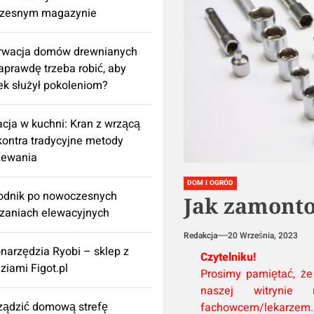
zesnym magazynie
rwacja domów drewnianych
aprawdę trzeba robić, aby
k służył pokoleniom?
cja w kuchni: Kran z wrzącą
ontra tradycyjne metody
zewania
DOM I OGRÓD
odnik po nowoczesnych
Jak zamonto
zaniach elewacyjnych
Redakcja
20 Września, 2023
onarzędzia Ryobi – sklep z
Czytelniku!
ziami Figot.pl
Prosimy pamiętać, że
naszej witrynie 
rządzić domową strefę
fachowcem/lekarzem. 