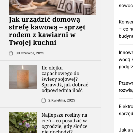
nowoc
​Jak urządzić domową
Konse
strefę kawową – sprzęt
– co n
rodem z kawiarni w
budyne
Twojej kuchni
Innowa
30 Czerwca, 2025
wodą k
podgr
Ile olejku
zapachowego do
świecy sojowej?
Przew
Sprawdź, jak dobrać
rozwią
odpowiednią ilość
2 Kwietnia, 2025
Elektr
narzęd
Najlepsze rośliny na
cień – co posadzić w
ogrodzie, gdy słońce
​Jak u
nie dochodzi?