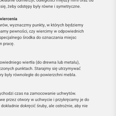
dokładnie odmierzyć odległości między nimi oraz od
 się, żeby odstępy były równe i symetryczne.
wiercenia
iarów, wyznaczmy punkty, w których będziemy
e mamy pewności, czy wiercimy w odpowiednich
pecjalnego środka do oznaczania miejsc
m pracę.
powiedniego wiertła (do drewna lub metalu),
czonych punktach. Starajmy się utrzymywać
ory były równoległe do powierzchni mebla.
zychodzi czas na zamocowanie uchwytów.
e przez otwory w uchwycie i przykręcamy je do
dokładnie dokręcić śruby, ale ostrożnie, aby nie