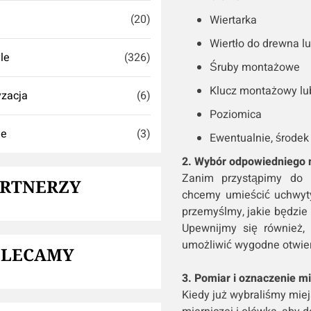
(20)
Wiertarka
Wiertło do drewna l
yle
(326)
Śruby montażowe
Klucz montażowy lu
zacja
(6)
Poziomica
ie
(3)
Ewentualnie, środek
2. Wybór odpowiedniego 
Zanim przystąpimy do 
ARTNERZY
chcemy umieścić uchwyty
przemyślmy, jakie będzie 
Upewnijmy się również,
umożliwić wygodne otwier
OLECAMY
3. Pomiar i oznaczenie m
Kiedy już wybraliśmy mie