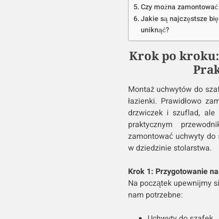
Czy można zamontować 
Jakie są najczęstsze bł
uniknąć?
Krok po kroku:
Pra
Montaż uchwytów do szafe
łazienki. Prawidłowo za
drzwiczek i szuflad, al
praktycznym przewodn
zamontować uchwyty do sz
w dziedzinie stolarstwa.
Krok 1: Przygotowanie na
Na początek upewnijmy s
nam potrzebne:
Uchwyty do szafek