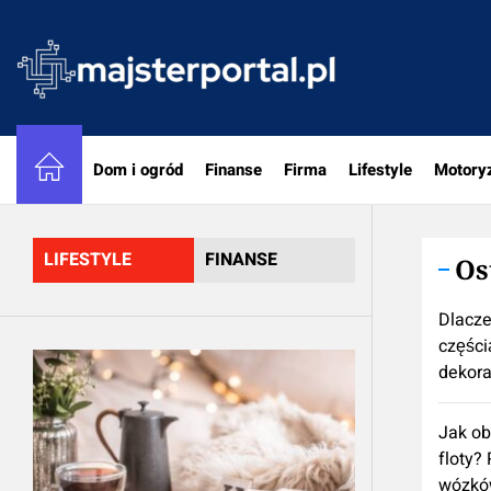
Skip
to
majster
the
content
Dom i ogród
Finanse
Firma
Lifestyle
Motory
LIFESTYLE
FINANSE
Os
Dlacze
częścią
dekora
Jak ob
floty?
wózkó