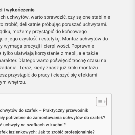
ci i wykończenie
h uchwytów, warto sprawdzić, czy są one stabilnie
 zrobić, delikatnie próbując poruszać uchwytami.
rządku, możemy przystąpić do końcowego
c o jego czystość i estetykę. Montaż uchwytów do
ry wymaga precyzji i cierpliwości. Poprawnie
ylko ułatwiają korzystanie z mebli, ale także
arakter. Dlatego warto poświęcić trochę czasu na
adania. Teraz, kiedy znasz już kroki montażu
z przystąpić do pracy i cieszyć się efektami
nym wnętrzu.
uchwytów do szafek – Praktyczny przewodnik
riały potrzebne do zamontowania uchwytów do szafek?
ić uchwyty na szafkach w kuchni?
ek łazienkowych: Jak to zrobić profesjonalnie?