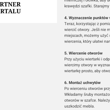
mierniczej i ołówka, aby 
ARTNER
krawędzi szafki. Starajmy
ORTALU
4. Wyznaczenie punktów 
Teraz, korzystając z pom
wiercić otwory. Jeśli ni
miejscach, możemy użyć s
wiercenia, który ułatwi na
5. Wiercenie otworów
Przy użyciu wiertarki i od
wiercimy otwory w wyzna
wiertarkę prosto, aby otw
6. Montaż uchwytów
Po wierceniu otworów pr
Wkładamy śruby montażow
otworów w szafce. Należy 
uszkodzić mebla.