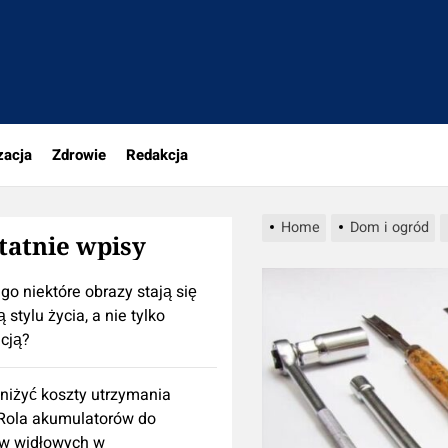
portal.pl
zacja
Zdrowie
Redakcja
Home
Dom i ogród
tatnie wpisy
go niektóre obrazy stają się
 stylu życia, a nie tylko
cją?
niżyć koszty utrzymania
 Rola akumulatorów do
w widłowych w