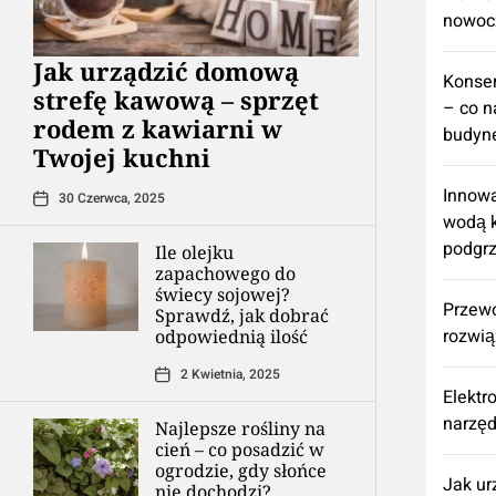
nowoc
​Jak urządzić domową
Konse
strefę kawową – sprzęt
– co n
rodem z kawiarni w
budyne
Twojej kuchni
Innowa
30 Czerwca, 2025
wodą k
podgr
Ile olejku
zapachowego do
świecy sojowej?
Przew
Sprawdź, jak dobrać
rozwią
odpowiednią ilość
2 Kwietnia, 2025
Elektr
narzęd
Najlepsze rośliny na
cień – co posadzić w
ogrodzie, gdy słońce
​Jak u
nie dochodzi?