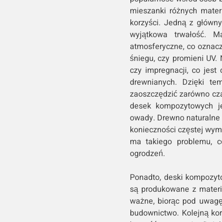
mieszanki różnych materi
korzyści. Jedną z główn
wyjątkowa trwałość. M
atmosferyczne, co oznacz
śniegu, czy promieni UV
czy impregnacji, co jest
drewnianych. Dzięki te
zaoszczędzić zarówno cza
desek kompozytowych je
owady. Drewno naturalne 
konieczności częstej wy
ma takiego problemu, c
ogrodzeń.
Ponadto, deski kompozyt
są produkowane z materi
ważne, biorąc pod uwagę
budownictwo. Kolejną ko