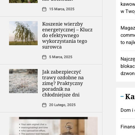
kawową
15 Marca, 2025
w Twoj
Koszenie wierzby
Magaz
energetycznej – Klucz
comme
do efektywnego
wykorzystania tego
to naj
surowca
5 Marca, 2025
Najczę
blokac
Jak zabezpieczyć
dzwon
trawy ozdobne na
zimę? Praktyczny
poradnik na
chłodniejsze dni
Ka
20 Lutego, 2025
Dom i 
Finan