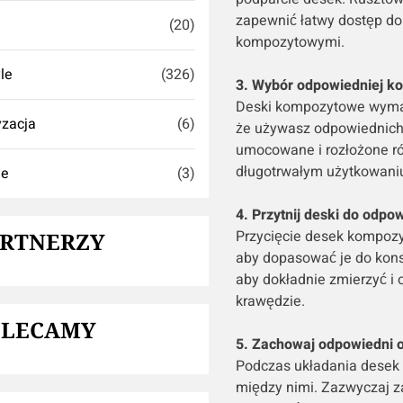
zapewnić łatwy dostęp do
(20)
kompozytowymi.
yle
(326)
3. Wybór odpowiedniej ko
Deski kompozytowe wymaga
zacja
(6)
że używasz odpowiednich 
umocowane i rozłożone ró
długotrwałym użytkowani
ie
(3)
4. Przytnij deski do odpo
Przycięcie desek kompozy
ARTNERZY
aby dopasować je do konstr
aby dokładnie zmierzyć i
krawędzie.
OLECAMY
5. Zachowaj odpowiedni 
Podczas układania desek
między nimi. Zazwyczaj z