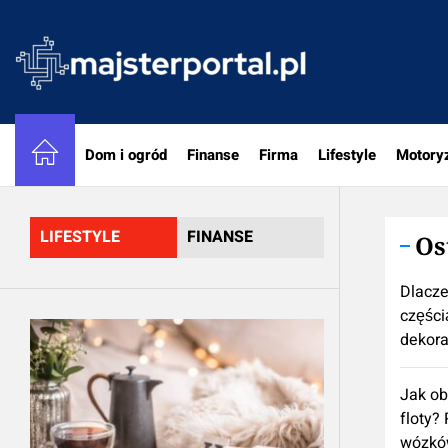
Skip
to
majster
the
content
Dom i ogród
Finanse
Firma
Lifestyle
Motory
LIFESTYLE
FINANSE
Os
Dlacze
częścią
dekora
Jak ob
floty?
wózkó