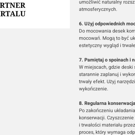
umożliwić naturalny rozs
ARTNER
atmosferycznych.
ORTALU
6. Użyj odpowiednich m
Do mocowania desek komp
mocowań. Mogą to być ukr
estetyczny wygląd i trwał
7. Pamiętaj o spoinach i 
W miejscach, gdzie deski 
starannie zaplanuj i wyko
trwały efekt. Użyj narzęd
wykończenie.
8. Regularna konserwacj
Po zakończeniu układania
konserwacji. Czyszczenie
i trwałości materiału prz
proces, który wymaga odp