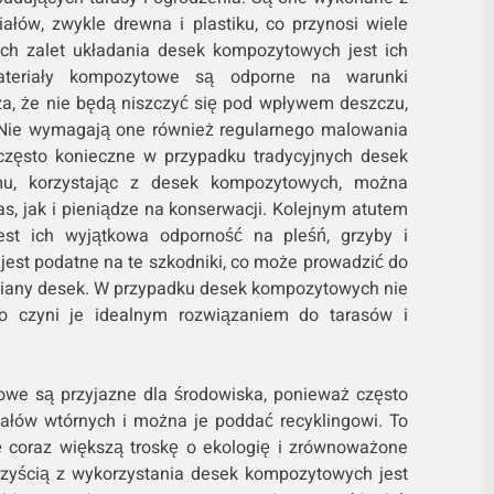
ałów, zwykle drewna i plastiku, co przynosi wiele
ych zalet układania desek kompozytowych jest ich
ateriały kompozytowe są odporne na warunki
a, że nie będą niszczyć się pod wpływem deszczu,
. Nie wymagają one również regularnego malowania
 często konieczne w przypadku tradycyjnych desek
mu, korzystając z desek kompozytowych, można
s, jak i pieniądze na konserwacji. Kolejnym atutem
st ich wyjątkowa odporność na pleśń, grzyby i
jest podatne na te szkodniki, co może prowadzić do
miany desek. W przypadku desek kompozytowych nie
o czyni je idealnym rozwiązaniem do tarasów i
owe są przyjazne dla środowiska, ponieważ często
ałów wtórnych i można je poddać recyklingowi. To
 coraz większą troskę o ekologię i zrównoważone
rzyścią z wykorzystania desek kompozytowych jest