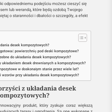
ęki odpowiedniemu podejściu możesz cieszyć się
asem lub werandą, które będą ozdobą Twojego
ętaj o staranności i dbałości o szczegóły, a efekt
kładania desek kompozytowych?
zygotować powierzchnię pod deski kompozytowe?
trzebne do układania desek kompozytowych?
zy układaniem desek drewnianych a kompozytowych?
pozytowe w doskonałym stanie przez wiele lat?
i i wzorów przy układaniu desek kompozytowych?
korzyści z układania desek
kompozytowych?
nowacyjny produkt, który zyskuje coraz większą
udujących tarasy i ogrodzenia. Są one wykonane z