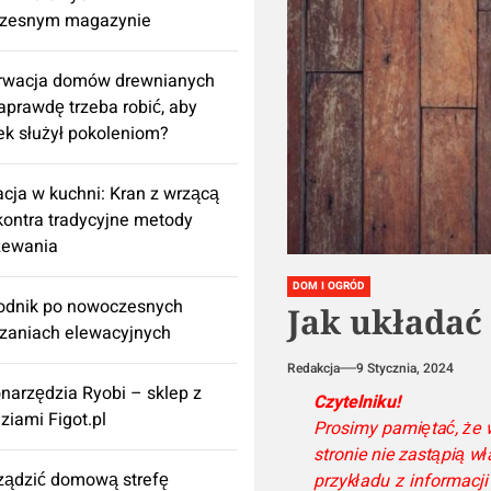
zesnym magazynie
rwacja domów drewnianych
aprawdę trzeba robić, aby
k służył pokoleniom?
cja w kuchni: Kran z wrzącą
ontra tradycyjne metody
zewania
DOM I OGRÓD
odnik po nowoczesnych
Jak układać
zaniach elewacyjnych
Redakcja
9 Stycznia, 2024
onarzędzia Ryobi – sklep z
Czytelniku!
ziami Figot.pl
Prosimy pamiętać, że 
stronie nie zastąpią w
rządzić domową strefę
przykładu z informacj