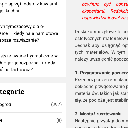
 – sprzęt rodem z kawiarni
powinno być konsu
ej kuchni
ekspertami. Redak
odpowiedzialności ze 
yn tymczasowy dla e-
Deski kompozytowe to pop
rce – kiedy hala namiotowa
estetycznych materiałów 
lepsze rozwiązanie?
Jednak aby osiągnąć opt
tych materiałów. W tym a
stsze awarie hydrauliczne w
należy uwzględnić podcz
h – jak je rozpoznać i kiedy
ić po fachowca?
1. Przygotowanie powierz
Przed rozpoczęciem układ
dokładne przygotowanie p
tegorie
materiałów, takich jak sta
się, że podłoże jest stab
ogród
(297)
2. Montaż rusztowania
se
(8)
Następnie przystąp do mo
podparcie desek. Rusztow