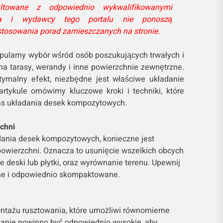
ltowane z odpowiednio wykwalifikowanymi
cja i wydawcy tego portalu nie ponoszą
stosowania porad zamieszczanych na stronie.
ularny wybór wśród osób poszukujących trwałych i
na tarasy, werandy i inne powierzchnie zewnętrzne.
ymalny efekt, niezbędne jest właściwe układanie
rtykule omówimy kluczowe kroki i techniki, które
as układania desek kompozytowych.
chni
ania desek kompozytowych, konieczne jest
owierzchni. Oznacza to usunięcie wszelkich obcych
re deski lub płytki, oraz wyrównanie terenu. Upewnij
ilne i odpowiednio skompaktowane.
ntażu rusztowania, które umożliwi równomierne
anie powinno być odpowiednio wysokie, aby