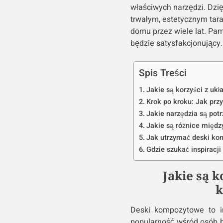
właściwych narzędzi. Dzi
trwałym, estetycznym tar
domu przez wiele lat. Pami
będzie satysfakcjonujący.
Spis Treści
Jakie są korzyści z u
Krok po kroku: Jak pr
Jakie narzędzia są po
Jakie są różnice międ
Jak utrzymać deski kom
Gdzie szukać inspiracj
Jakie są 
Deski kompozytowe to in
popularność wśród osób b