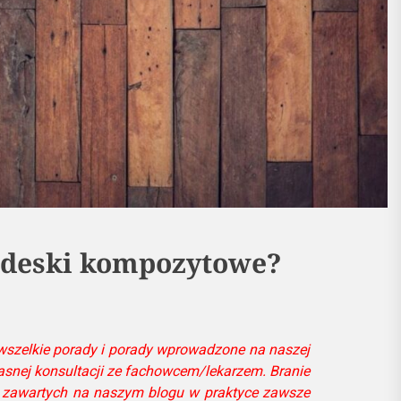
 deski kompozytowe?
wszelkie porady i porady wprowadzone na naszej
łasnej konsultacji ze fachowcem/lekarzem. Branie
i zawartych na naszym blogu w praktyce zawsze