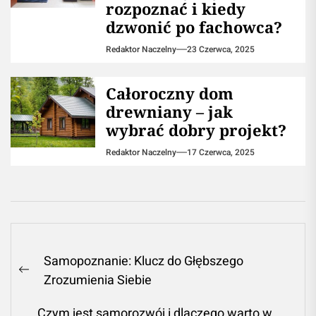
rozpoznać i kiedy
dzwonić po fachowca?
Redaktor Naczelny
23 Czerwca, 2025
Całoroczny dom
drewniany – jak
wybrać dobry projekt?
Redaktor Naczelny
17 Czerwca, 2025
Nawigacja
Samopoznanie: Klucz do Głębszego
wpisu
Previous
Zrozumienia Siebie
post:
Czym jest samorozwój i dlaczego warto w