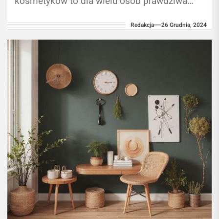
kosmetyków to dla wielu osób prawdziwa
przyjemność, ale również często duży
Redakcja
26 Grudnia, 2024
wydatek. Na szczęście,...