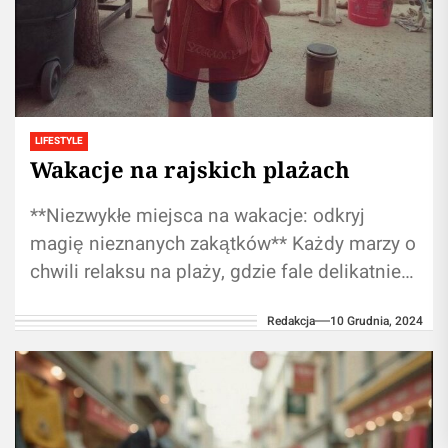
LIFESTYLE
Wakacje na rajskich plażach
**Niezwykłe miejsca na wakacje: odkryj
magię nieznanych zakątków** Każdy marzy o
chwili relaksu na plaży, gdzie fale delikatnie
szumią, a piasek jest miękki jak aksamit....
Redakcja
10 Grudnia, 2024