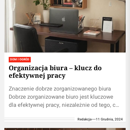
DOM I OGRÓD
Organizacja biura – klucz do
efektywnej pracy
Znaczenie dobrze zorganizowanego biura
Dobrze zorganizowane biuro jest kluczowe
dla efektywnej pracy, niezależnie od tego, czy
pracujemy w tradycyjnym biurze, czy w
Redakcja
11 Grudnia, 2024
domowym zaciszu. Organizacja...