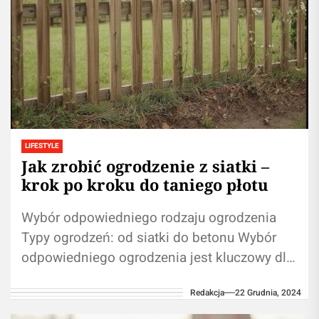
LIFESTYLE
Jak zrobić ogrodzenie z siatki –
krok po kroku do taniego płotu
Wybór odpowiedniego rodzaju ogrodzenia
Typy ogrodzeń: od siatki do betonu Wybór
odpowiedniego ogrodzenia jest kluczowy dla
zapewnienia estetyki i bezpieczeństwa
Redakcja
22 Grudnia, 2024
posesji. Wśród najpopularniejszych typów
znajdziemy...