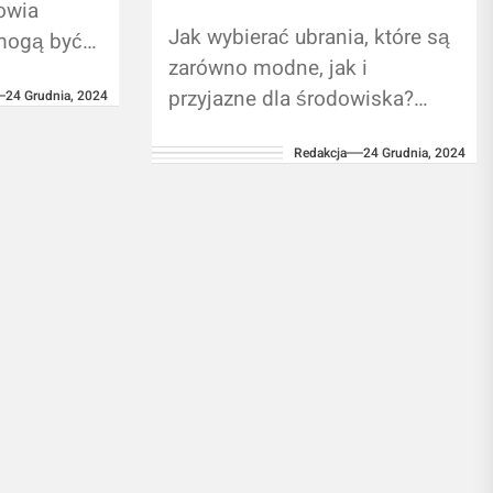
owia
Jak wybierać ubrania, które są
mogą być
zarówno modne, jak i
ednocześnie
przyjazne dla środowiska?
24 Grudnia, 2024
ści
Współczesna moda coraz
ejszym...
Redakcja
24 Grudnia, 2024
częściej idzie w parze z
odpowiedzialnością za
środowisko. Wybór ubrań,...