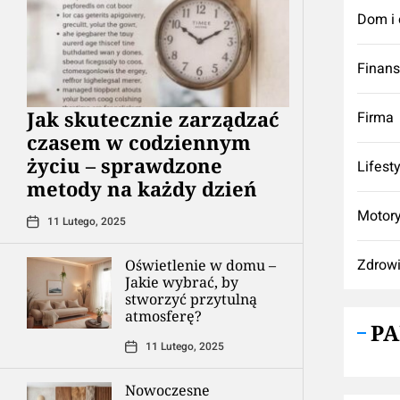
Dom i 
Finan
Jak skutecznie zarządzać
Firma
czasem w codziennym
życiu – sprawdzone
Lifest
metody na każdy dzień
Motory
11 Lutego, 2025
Zdrow
Oświetlenie w domu –
Jakie wybrać, by
stworzyć przytulną
atmosferę?
P
11 Lutego, 2025
Nowoczesne