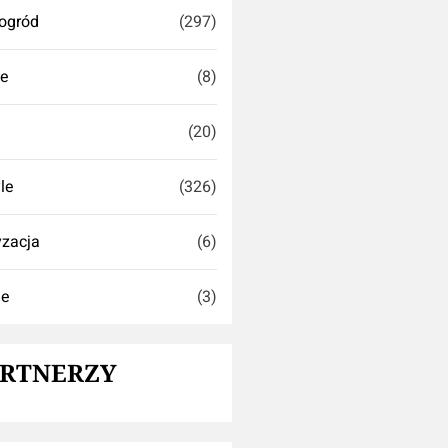
ogród
(297)
se
(8)
(20)
yle
(326)
zacja
(6)
ie
(3)
ARTNERZY