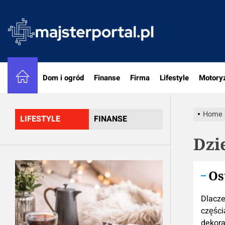
Skip
to
majster
the
content
Dom i ogród
Finanse
Firma
Lifestyle
Motory
Home
LIFESTYLE
FINANSE
Dzi
Os
Dlacze
częścią
dekora