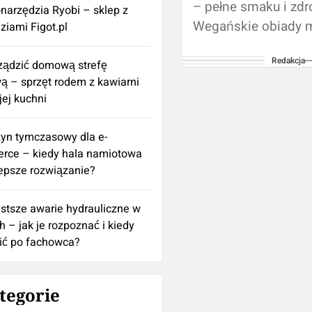
– pełne smaku i zdr
onarzędzia Ryobi – sklep z
Wegańskie obiady 
ziami Figot.pl
szybkie, proste, a j
Redakcja
pełne smaku i warto
rządzić domową strefę
 – sprzęt rodem z kawiarni
odżywczych. W dzisi
ej kuchni
yn tymczasowy dla e-
rce – kiedy hala namiotowa
lepsze rozwiązanie?
stsze awarie hydrauliczne w
h – jak je rozpoznać i kiedy
ić po fachowca?
tegorie