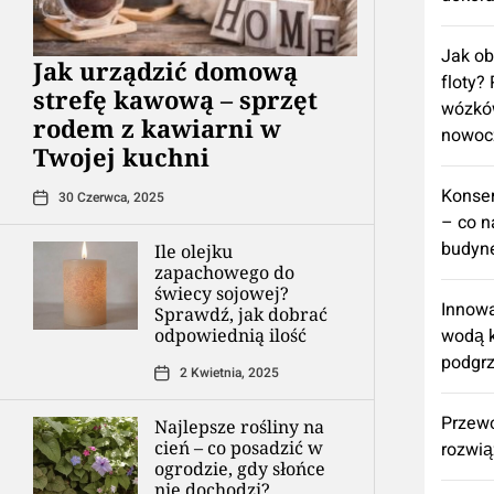
Jak ob
​Jak urządzić domową
floty?
strefę kawową – sprzęt
wózkó
rodem z kawiarni w
nowoc
Twojej kuchni
Konse
30 Czerwca, 2025
– co n
budyne
Ile olejku
zapachowego do
świecy sojowej?
Innowa
Sprawdź, jak dobrać
odpowiednią ilość
wodą k
podgr
2 Kwietnia, 2025
Przew
Najlepsze rośliny na
cień – co posadzić w
rozwią
ogrodzie, gdy słońce
nie dochodzi?