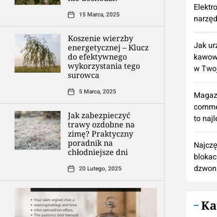
Elektr
15 Marca, 2025
narzęd
Koszenie wierzby
​Jak u
energetycznej – Klucz
do efektywnego
kawową
wykorzystania tego
w Twoj
surowca
5 Marca, 2025
Magaz
comme
Jak zabezpieczyć
to naj
trawy ozdobne na
zimę? Praktyczny
poradnik na
Najczę
chłodniejsze dni
blokac
dzwon
20 Lutego, 2025
Ka