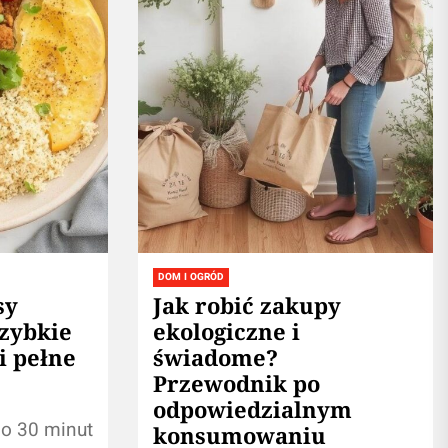
DOM I OGRÓD
sy
Jak robić zakupy
zybkie
ekologiczne i
i pełne
świadome?
Przewodnik po
odpowiedzialnym
o 30 minut
konsumowaniu