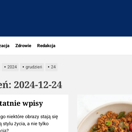
portal.pl
zacja
Zdrowie
Redakcja
2024
grudzień
24
eń:
2024-12-24
tatnie wpisy
go niektóre obrazy stają się
 stylu życia, a nie tylko
cją?