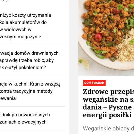
niżyć koszty utrzymania
 Rola akumulatorów do
w widłowych w
zesnym magazynie
rwacja domów drewnianych
aprawdę trzeba robić, aby
k służył pokoleniom?
cja w kuchni: Kran z wrzącą
DOM I OGRÓD
Zdrowe przepi
ontra tradycyjne metody
wegańskie na s
zewania
dania – Pyszne 
energii posiłki
odnik po nowoczesnych
zaniach elewacyjnych
Wegańskie obiady d