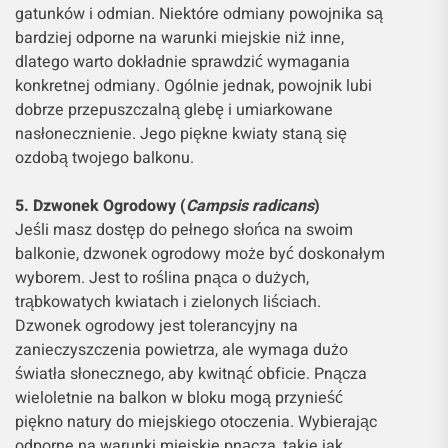
gatunków i odmian. Niektóre odmiany powojnika są
bardziej odporne na warunki miejskie niż inne,
dlatego warto dokładnie sprawdzić wymagania
konkretnej odmiany. Ogólnie jednak, powojnik lubi
dobrze przepuszczalną glebę i umiarkowane
nasłonecznienie. Jego piękne kwiaty staną się
ozdobą twojego balkonu.
5. Dzwonek Ogrodowy (
Campsis radicans
)
Jeśli masz dostęp do pełnego słońca na swoim
balkonie, dzwonek ogrodowy może być doskonałym
wyborem. Jest to roślina pnąca o dużych,
trąbkowatych kwiatach i zielonych liściach.
Dzwonek ogrodowy jest tolerancyjny na
zanieczyszczenia powietrza, ale wymaga dużo
światła słonecznego, aby kwitnąć obficie. Pnącza
wieloletnie na balkon w bloku mogą przynieść
piękno natury do miejskiego otoczenia. Wybierając
odporne na warunki miejskie pnącza, takie jak