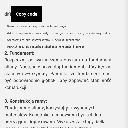
diff
Copy code
- Określ rozmiar altany i dachu kopertowego.
- Wybierz odpowiednie materiały, takie jak drewno, stal, czy drewnoplastik.
- Sporządź projekt konstrukcyjny i rysunki techniczne.
- Upewnij się, że posiadasz niezbędne narzędzia i sprzęt.
2. Fundament:
Rozpocznij od wyznaczenia obszaru na fundament
altany. Następnie przygotuj fundament, który będzie
stabilny i wytrzymały. Pamiętaj, że fundament musi
być odpowiednio głęboki, aby zapewnić stabilność
konstrukcji.
3. Konstrukcja ramy:
Zbuduj ramę altany, korzystając z wybranych
materiałów. Konstrukcja ta powinna być solidna i
precyzyjnie dopasowana. Wykorzystaj słupy, belki i