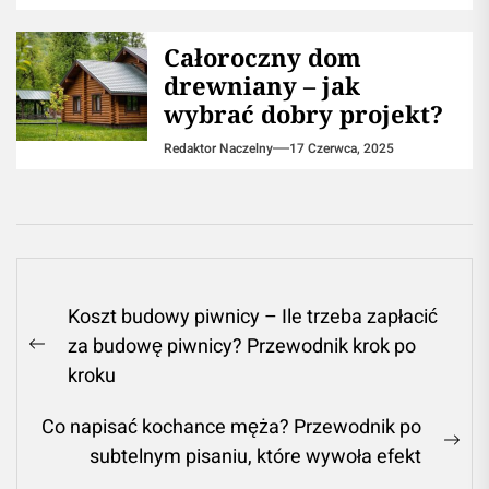
Całoroczny dom
drewniany – jak
wybrać dobry projekt?
Redaktor Naczelny
17 Czerwca, 2025
Nawigacja
Koszt budowy piwnicy – Ile trzeba zapłacić
wpisu
za budowę piwnicy? Przewodnik krok po
Previous
kroku
post:
Co napisać kochance męża? Przewodnik po
Ne
subtelnym pisaniu, które wywoła efekt
pos