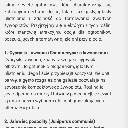
Istnieje wiele gatunków, które charakteryzują się
zbliżonymi cechami do tui, takimi jak gęsty, iglasty
ulistnienie i zdolność do formowania zwartych
żywopłotów. Przyjrzyjmy się niektórym z tych roślin,
które stanowią atrakcyjną opcję dla ogrodników
poszukujących alternatywnej zieleni przy płocie.
1. Cyprysik Lawsona (Chamaecyparis lawsoniana)
Cyprysik Lawsona, znany także jako cyprysik
olbrzymi, to gatunek o eleganckim, iglastym
ulistnieniu. Jego liście przybierają soczystą, zieloną
barwę, a gęsto rozgałęzione gałęzie pozwalają na
stworzenie kompaktowego żywopłotu. Roślina ta
jest odporna na mrozy i łatwa w pielęgnacji, co czyni
ją doskonałym wyborem dla osób poszukujących
alternatywy dla tui.
2. Jałowiec pospolity (Juniperus communis)