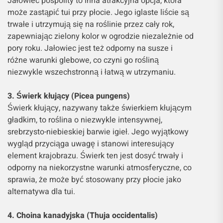
Jałowiec pospolity to inna atrakcyjna opcja, która
może zastąpić tui przy płocie. Jego iglaste liście są
trwałe i utrzymują się na roślinie przez cały rok,
zapewniając zielony kolor w ogrodzie niezależnie od
pory roku. Jałowiec jest też odporny na susze i
różne warunki glebowe, co czyni go rośliną
niezwykle wszechstronną i łatwą w utrzymaniu.
3. Świerk kłujący (Picea pungens)
Świerk kłujący, nazywany także świerkiem kłującym
gładkim, to roślina o niezwykle intensywnej,
srebrzysto-niebieskiej barwie igieł. Jego wyjątkowy
wygląd przyciąga uwagę i stanowi interesujący
element krajobrazu. Świerk ten jest dosyć trwały i
odporny na niekorzystne warunki atmosferyczne, co
sprawia, że może być stosowany przy płocie jako
alternatywa dla tui.
4. Choina kanadyjska (Thuja occidentalis)