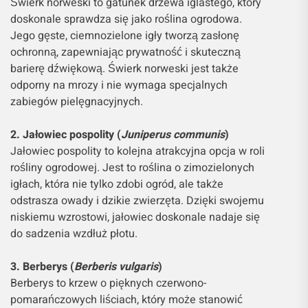
Świerk norweski to gatunek drzewa iglastego, który
doskonale sprawdza się jako roślina ogrodowa.
Jego gęste, ciemnozielone igły tworzą zasłonę
ochronną, zapewniając prywatność i skuteczną
barierę dźwiękową. Świerk norweski jest także
odporny na mrozy i nie wymaga specjalnych
zabiegów pielęgnacyjnych.
2. Jałowiec pospolity (
Juniperus communis
)
Jałowiec pospolity to kolejna atrakcyjna opcja w roli
rośliny ogrodowej. Jest to roślina o zimozielonych
igłach, która nie tylko zdobi ogród, ale także
odstrasza owady i dzikie zwierzęta. Dzięki swojemu
niskiemu wzrostowi, jałowiec doskonale nadaje się
do sadzenia wzdłuż płotu.
3. Berberys (
Berberis vulgaris
)
Berberys to krzew o pięknych czerwono-
pomarańczowych liściach, który może stanowić