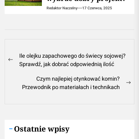
Redaktor Naczelny
17 Czerwca, 2025
Nawigacja
Ile olejku zapachowego do świecy sojowej?
wpisu
Previous
Sprawdź, jak dobrać odpowiednią ilość
post:
Czym najlepiej otynkować komin?
Ne
Przewodnik po materiałach i technikach
pos
Ostatnie wpisy