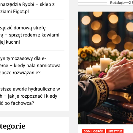
Redakcja
2 
krzewów ogrodowych
onarzędzia Ryobi – sklep z
ziami Figot.pl
zachwycają swoimi 
kolorowymi kwiatami
rządzić domową strefę
 – sprzęt rodem z kawiarni
ej kuchni
yn tymczasowy dla e-
rce – kiedy hala namiotowa
lepsze rozwiązanie?
stsze awarie hydrauliczne w
h – jak je rozpoznać i kiedy
ić po fachowca?
tegorie
DOM I OGRÓD
LIFESTYLE