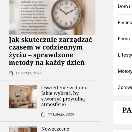
Dom i 
Finan
Jak skutecznie zarządzać
Firma
czasem w codziennym
życiu – sprawdzone
Lifest
metody na każdy dzień
Motory
11 Lutego, 2025
Zdrow
Oświetlenie w domu –
Jakie wybrać, by
stworzyć przytulną
atmosferę?
P
11 Lutego, 2025
Nowoczesne