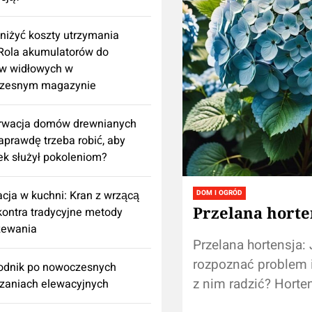
niżyć koszty utrzymania
 Rola akumulatorów do
w widłowych w
zesnym magazynie
rwacja domów drewnianych
aprawdę trzeba robić, aby
k służył pokoleniom?
cja w kuchni: Kran z wrzącą
DOM I OGRÓD
Przelana horte
ontra tradycyjne metody
zewania
Przelana hortensja: 
rozpoznać problem i
odnik po nowoczesnych
z nim radzić? Horten
zaniach elewacyjnych
jedne z najpiękniej