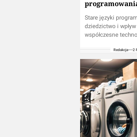
programowani
Stare języki progra
dziedzictwo i wpływ
współczesne techno
świecie technologii
Redakcja
2 
informatycznej zmi
nieuchronne, a nowe
programowania poja
z zawrotną prędkości