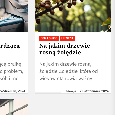
DOM I OGRÓD
LIFESTYLE
erdzącą
Na jakim drzewie
rosną żołędzie
cą pralkę
Na jakim drzewie rosną
o problem,
żołędzie Żołędzie, które od
osób i może
wieków stanowią ważny
rania oraz
element w wielu
Października, 2024
Redakcja
2 Października, 2024
a. Zapachy
ekosystemach, rosną na
..
drzewach z rodziny
bukowatych, znanych jako
dęby. Rodzaj...