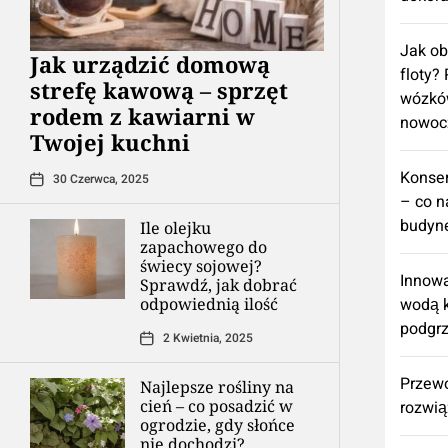
Jak ob
​Jak urządzić domową
floty?
strefę kawową – sprzęt
wózkó
rodem z kawiarni w
nowoc
Twojej kuchni
Konse
30 Czerwca, 2025
– co n
budyne
Ile olejku
zapachowego do
świecy sojowej?
Innowa
Sprawdź, jak dobrać
odpowiednią ilość
wodą k
podgr
2 Kwietnia, 2025
Przew
Najlepsze rośliny na
cień – co posadzić w
rozwią
ogrodzie, gdy słońce
nie dochodzi?