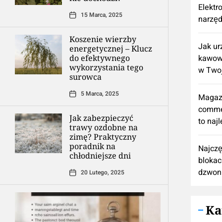
Elektr
15 Marca, 2025
narzęd
Koszenie wierzby
​Jak u
energetycznej – Klucz
do efektywnego
kawową
wykorzystania tego
w Twoj
surowca
5 Marca, 2025
Magaz
comme
Jak zabezpieczyć
to naj
trawy ozdobne na
zimę? Praktyczny
poradnik na
Najczę
chłodniejsze dni
blokac
dzwon
20 Lutego, 2025
Ka