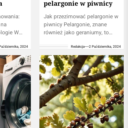
a
pelargonie w piwnicy
mowania:
Jak przezimować pelargonie w
 na
piwnicy Pelargonie, znane
logie W
również jako geraniumy, to
jedne z najpopularniejszych
Października, 2024
Redakcja
2 Października, 2024
any są
roślin ozdobnych, które zdobią
 języki
nasze ogrody, balkony i tarasy
wiają się
przez cały...
ą....