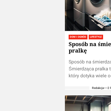
DOM I OGRÓD
LIFESTYLE
Sposób na śmi
pralkę
Sposób na śmierdzą
Śmierdząca pralka t
który dotyka wiele 
wpływać na jakość p
Redakcja
2 
komfort użytkowani
pochodzące z pralki.