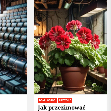
zapewniając sprawne
zaopatrzenie aptek, szpitali i
innych placówek medycznych
w leki...
DOM I OGRÓD
LIFESTYLE
Jak przezimować