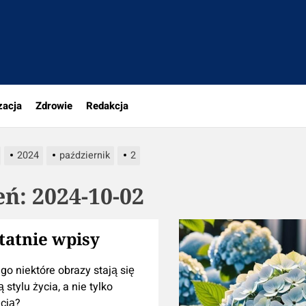
portal.pl
zacja
Zdrowie
Redakcja
2024
październik
2
eń:
2024-10-02
tatnie wpisy
go niektóre obrazy stają się
 stylu życia, a nie tylko
cją?