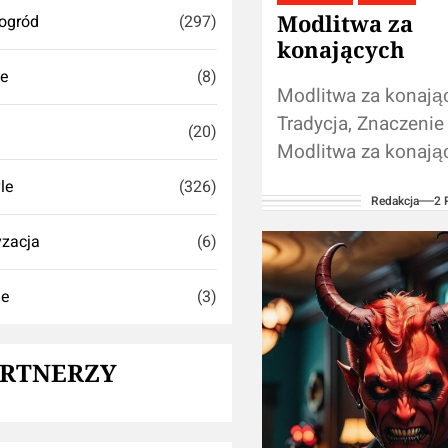
Modlitwa za
ogród
(297)
konających
se
(8)
Modlitwa za konają
Tradycja, Znaczenie 
(20)
Modlitwa za konają
znana także jako mo
yle
(326)
Redakcja
2 
umierających, jest p
religijną o głęboki
zacja
(6)
w wielu tradycjach...
ie
(3)
ARTNERZY