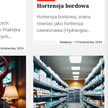
Hortensja bordowa
Hortensja bordowa, znana
cych:
również jako hortensja
i Praktyka
czerwonawa (Hydrangea
cych,
macrophylla 'Red Sensation'),
dlitwa za
Redakcja
2 Października, 2024
to wyjątkowa odmiana
Października, 2024
raktyką
hortensji, która przyciąga
m znaczeniu
uwagę swoją intensywnie
czerwoną barwą. Ta piękna
roślina...