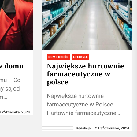
DOM I OGRÓD
LIFESTYLE
 w domu
Największe hurtownie
farmaceutyczne w
omu – Co
polsce
ny są od
Największe hurtownie
em
farmaceutyczne w Polsce
acji.
Hurtownie farmaceutyczne
Października, 2024
tywów,
odgrywają kluczową rolę w
 w
Redakcja
2 Października, 2024
systemie ochrony zdrowia,