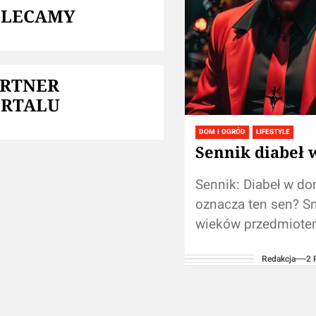
OLECAMY
ARTNER
ORTALU
DOM I OGRÓD
LIFESTYLE
Sennik diabeł
Sennik: Diabeł w d
oznacza ten sen? S
wieków przedmiot
fascynacji i interpret
Redakcja
2 
Wśród licznych mo
które pojawiają się
naszych...