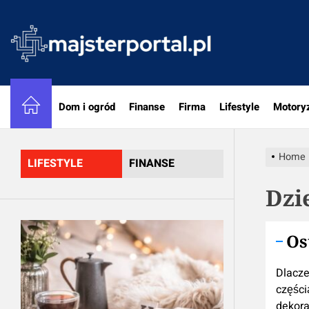
Skip
to
majster
the
content
Dom i ogród
Finanse
Firma
Lifestyle
Motory
Home
LIFESTYLE
FINANSE
Dzi
Os
Dlacze
częścią
dekora