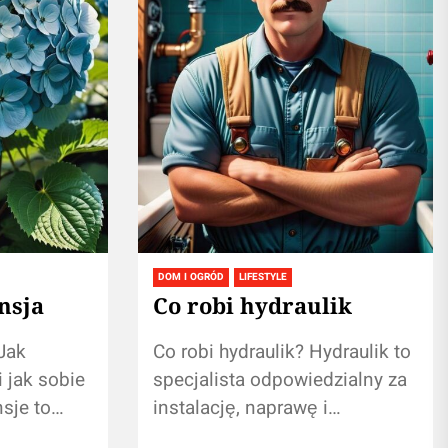
DOM I OGRÓD
LIFESTYLE
nsja
Co robi hydraulik
Jak
Co robi hydraulik? Hydraulik to
 jak sobie
specjalista odpowiedzialny za
sje to
instalację, naprawę i
szych
konserwację systemów