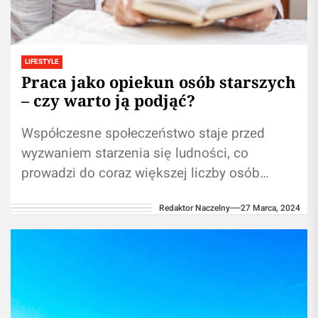
LIFESTYLE
Praca jako opiekun osób starszych
– czy warto ją podjąć?
Współczesne społeczeństwo staje przed
wyzwaniem starzenia się ludności, co
prowadzi do coraz większej liczby osób
starszych, wymagających wsparcia i opieki.
Redaktor Naczelny
27 Marca, 2024
Praca jako opiekun osób starszych...