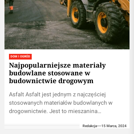
DOM I OGRÓD
Najpopularniejsze materiały
budowlane stosowane w
budownictwie drogowym
Asfalt Asfalt jest jednym z najczęściej
stosowanych materiałów budowlanych w
drogownictwie. Jest to mieszanina
składająca się głównie z kruszywa
Redakcja
15 Marca, 2024
mineralnego, asfaltu zwanego również smołą