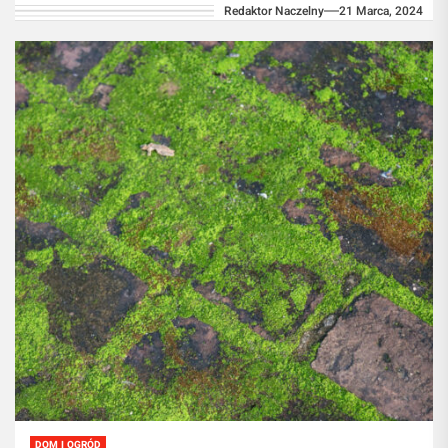
Redaktor Naczelny
21 Marca, 2024
przeciwdziałania zmianom klimatycznym,
coraz więcej...
DOM I OGRÓD