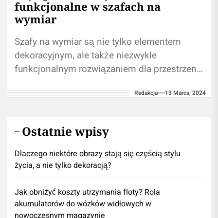
funkcjonalne w szafach na
wymiar
Szafy na wymiar są nie tylko elementem
dekoracyjnym, ale także niezwykle
funkcjonalnym rozwiązaniem dla przestrzeni
mieszkalnej. Niezależnie od tego, czy jesteś
Redakcja
13 Marca, 2024
właścicielem niewielkiego apartamentu czy...
Ostatnie wpisy
Dlaczego niektóre obrazy stają się częścią stylu
życia, a nie tylko dekoracją?
Jak obniżyć koszty utrzymania floty? Rola
akumulatorów do wózków widłowych w
nowoczesnym magazynie