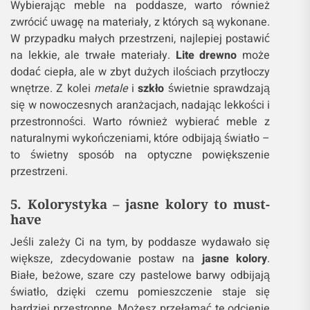
Wybierając meble na poddasze, warto również
zwrócić uwagę na materiały, z których są wykonane.
W przypadku małych przestrzeni, najlepiej postawić
na lekkie, ale trwałe materiały.
Lite drewno
może
dodać ciepła, ale w zbyt dużych ilościach przytłoczy
wnętrze. Z kolei
metale
i
szkło
świetnie sprawdzają
się w nowoczesnych aranżacjach, nadając lekkości i
przestronności. Warto również wybierać meble z
naturalnymi wykończeniami, które odbijają światło –
to świetny sposób na optyczne powiększenie
przestrzeni.
5. Kolorystyka – jasne kolory to must-
have
Jeśli zależy Ci na tym, by poddasze wydawało się
większe, zdecydowanie postaw na
jasne kolory
.
Białe, beżowe, szare czy pastelowe barwy odbijają
światło, dzięki czemu pomieszczenie staje się
bardziej przestronne. Możesz przełamać te odcienie