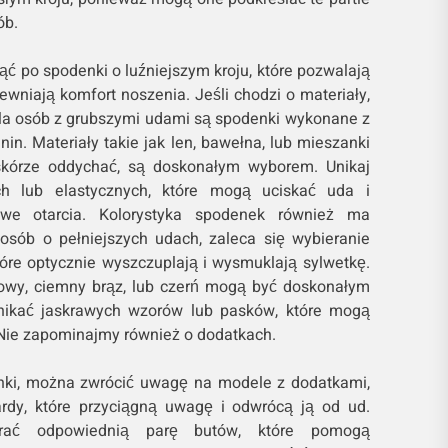
ób.
ąć po spodenki o luźniejszym kroju, które pozwalają
wniają komfort noszenia. Jeśli chodzi o materiały,
la osób z grubszymi udami są spodenki wykonane z
nin. Materiały takie jak len, bawełna, lub mieszanki
 skórze oddychać, są doskonałym wyborem. Unikaj
ch lub elastycznych, które mogą uciskać uda i
we otarcia. Kolorystyka spodenek również ma
osób o pełniejszych udach, zaleca się wybieranie
tóre optycznie wyszczuplają i wysmuklają sylwetkę.
towy, ciemny brąz, lub czerń mogą być doskonałym
nikać jaskrawych wzorów lub pasków, które mogą
Nie zapominajmy również o dodatkach.
enki, można zwrócić uwagę na modele z dodatkami,
ardy, które przyciągną uwagę i odwrócą ją od ud.
rać odpowiednią parę butów, które pomogą