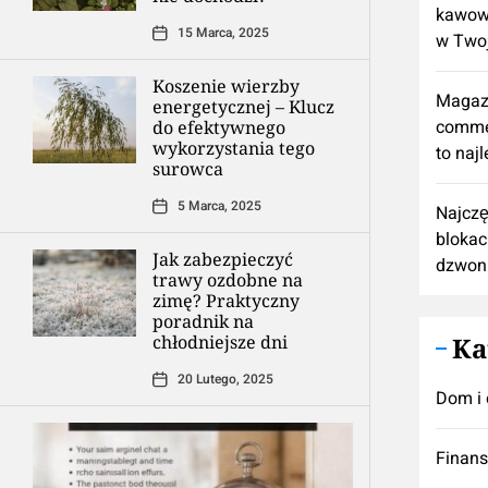
kawową
15 Marca, 2025
w Twoj
Koszenie wierzby
Magaz
energetycznej – Klucz
comme
do efektywnego
wykorzystania tego
to naj
surowca
5 Marca, 2025
Najczę
blokac
Jak zabezpieczyć
dzwon
trawy ozdobne na
zimę? Praktyczny
poradnik na
chłodniejsze dni
Ka
20 Lutego, 2025
Dom i 
Finan