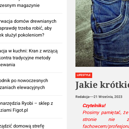
zesnym magazynie
rwacja domów drewnianych
aprawdę trzeba robić, aby
k służył pokoleniom?
cja w kuchni: Kran z wrzącą
ontra tradycyjne metody
zewania
LIFESTYLE
odnik po nowoczesnych
Jakie krótk
zaniach elewacyjnych
Redakcja
21 Września, 2023
onarzędzia Ryobi – sklep z
Czytelniku!
ziami Figot.pl
Prosimy pamiętać, że
stronie nie za
rządzić domową strefę
fachowcem/profesjona