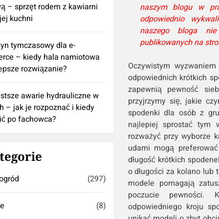
 – sprzęt rodem z kawiarni
naszym blogu w pra
ej kuchni
odpowiednio wykwali
naszego bloga nie
publikowanych na stro
yn tymczasowy dla e-
rce – kiedy hala namiotowa
Oczywistym wyzwaniem d
lepsze rozwiązanie?
odpowiednich krótkich sp
zapewnią pewność siebi
stsze awarie hydrauliczne w
przyjrzymy się, jakie cz
h – jak je rozpoznać i kiedy
spodenki dla osób z gru
ić po fachowca?
najlepiej sprostać tym
rozważyć przy wyborze kr
udami mogą preferować m
tegorie
długość krótkich spoden
o długości za kolano lub 
ogród
(297)
modele pomagają zatusz
poczucie pewności. 
se
(8)
odpowiedniego kroju sp
unikać modeli o zbyt obci