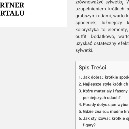
zrównoważyć sylwetkę. 
ARTNER
uzupełnieniem krótkich 
ORTALU
grubszymi udami, warto k
spodenek, luźniejszy 
kolorystyka to elementy
outfit. Dodatkowo, war
uzyskać ostateczny efekt,
sylwetki.
Spis Treści
Jak dobrać krótkie spod
Najlepsze style krótkic
Które materiały i fason
pełniejszych udach?
Porady dotyczące wybor
Gdzie znaleźć modne kr
Jak stylizować krótkie 
figury?