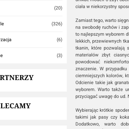
ciała w niekorzystny spos
(20)
Zamiast tego, warto sięgn
yle
(326)
na swobodę ruchów i zape
to najlepszym wyborem d
zacja
(6)
lekkich, przewiewnych tka
tkanin, które pozwalają
materiałów zbyt ciasny
ie
(3)
powodować niekomforto
znaczenie. W przypadku 
ciemniejszych kolorów, k
ARTNERZY
Odcienie takie jak grana
wyborem. Warto także u
przyciągać uwagę do ud. 
OLECAMY
Wybierając krótkie spod
takimi jak pasy czy kok
Dodatkowo, warto dob