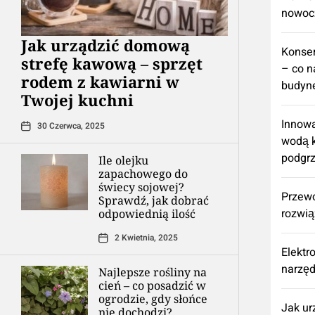
nowoc
​Jak urządzić domową
Konse
strefę kawową – sprzęt
– co n
rodem z kawiarni w
budyne
Twojej kuchni
Innowa
30 Czerwca, 2025
wodą k
podgr
Ile olejku
zapachowego do
świecy sojowej?
Przew
Sprawdź, jak dobrać
rozwią
odpowiednią ilość
2 Kwietnia, 2025
Elektr
narzęd
Najlepsze rośliny na
cień – co posadzić w
ogrodzie, gdy słońce
​Jak u
nie dochodzi?