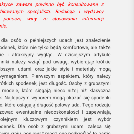
ktyce zawsze powinno być konsultowane z
fikowanym specjalistą. Redakcja i wydawcy
 ponoszą winy ze stosowania informacji
nie.
la osób o pełniejszych udach jest znalezienie
odenek, które nie tylko będą komfortowe, ale także
e i atrakcyjny wygląd. W dzisiejszym artykule
ynniki należy wziąć pod uwagę, wybierając krótkie
bszymi udami, oraz jakie style i materiały mogą
 wymaganiom. Pierwszym aspektem, który należy
ótkich spodenek, jest długość. Osoby z grubszymi
odele, które sięgają nieco niżej niż klasyczna
ek. Najlepszym wyborem mogą okazać się spodenki
te, które osiągają długość połowy uda. Tego rodzaju
ować ewentualne niedoskonałości i zapewniają
Kolejnym kluczowym czynnikiem jest wybór
odenek. Dla osób z grubszymi udami zaleca się
słym kroju, ponieważ mogą one podkreślać te partie