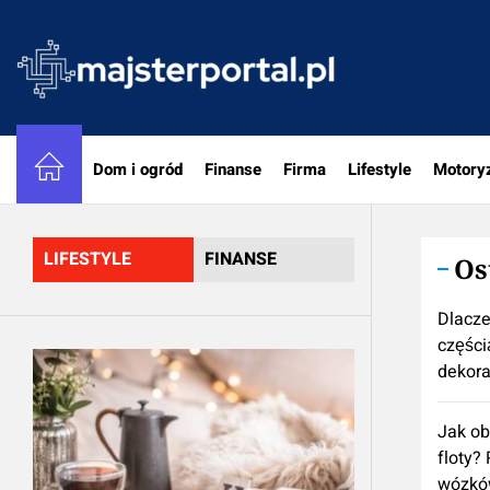
Skip
to
majster
the
content
Dom i ogród
Finanse
Firma
Lifestyle
Motory
LIFESTYLE
FINANSE
Os
Dlacze
częścią
dekora
Jak ob
floty?
wózkó