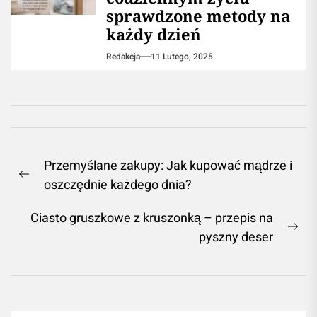
sprawdzone metody na
każdy dzień
Redakcja
11 Lutego, 2025
Nawigacja
Przemyślane zakupy: Jak kupować mądrze i
wpisu
Previous
oszczędnie każdego dnia?
post:
Ciasto gruszkowe z kruszonką – przepis na
Ne
pyszny deser
pos