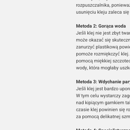
rozpuszczalnika, poniewa
usunięciu kleju zaleca si
Metoda 2: Gorąca woda
Jeśli klej nie jest zbyt t
może okazać się skuteczn
zanurzyć plastikową powie
pomoże rozmiękczyć klej.
pomocą miękkiej szczotecz
wody, która mogłaby uszko
Metoda 3: Wdychanie par
Jeśli klej jest bardzo u
W tym celu wystarczy zag
nad kipiącym garnkiem ta
czasie klej powinien się 
za pomocą delikatnej szma