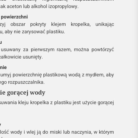
ak aceton lub alkohol izopropylowy.
e powierzchni
rzyj obszar pokryty klejem kropelka, unikając
, aby nie zarysować plastiku.
u
est usuwany za pierwszym razem, można powtórzyć
całkowicie usunięty.
nie
u, umyj powierzchnię plastikową wodą z mydłem, aby
ego rozpuszczalnika.
ie gorącej wody
wania kleju kropelka z plastiku jest użycie gorącej
y
ilość wody i wlej ją do miski lub naczynia, w którym