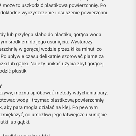
ż może to uszkodzić plastikową powierzchnię. Po
ę dokładne wyczyszczenie i osuszenie powierzchni.
wardy lub przylega słabo do plastiku, gorąca woda
ym środkiem do jego usunięcia. Wystarczy
rzchnię w gorącej wodzie przez kilka minut, co
 Po upływie czasu delikatnie szorować plamę za
ki lub gąbki. Należy unikać użycia zbyt gorącej
dzić plastik.
y
porczywy, można spróbować metody wdychania pary.
otować wodę i trzymać plastikową powierzchnię
k, aby para mogła działać na klej. Po pewnym
rozmiękczyć, co umożliwi jego łatwiejsze usunięcie
tki lub gąbki.