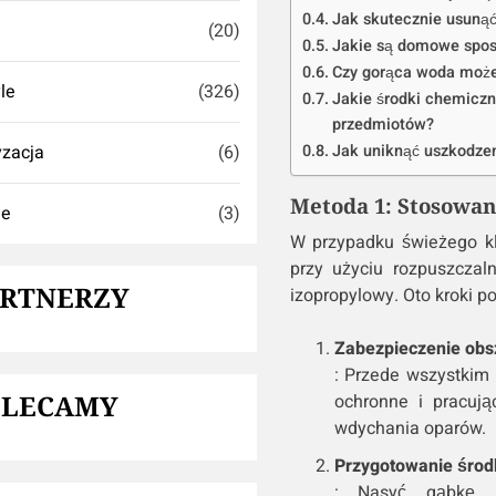
Jak skutecznie usunąć
(20)
Jakie są domowe sposo
Czy gorąca woda może 
yle
(326)
Jakie środki chemiczn
przedmiotów?
zacja
(6)
Jak uniknąć uszkodzen
Metoda 1: Stosowan
ie
(3)
W przypadku świeżego kl
przy użyciu rozpuszczaln
ARTNERZY
izopropylowy. Oto kroki p
Zabezpieczenie obs
: Przede wszystkim
OLECAMY
ochronne i pracuj
wdychania oparów.
Przygotowanie środ
: Nasyć gąbkę lu