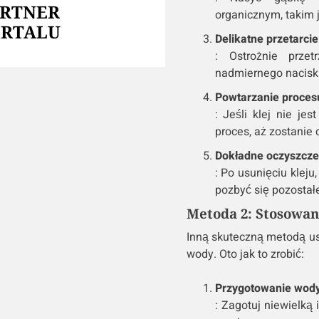
ARTNER
organicznym, takim j
ORTALU
Delikatne przetarci
: Ostrożnie przet
nadmiernego nacisku
Powtarzanie proces
: Jeśli klej nie j
proces, aż zostanie 
Dokładne oczyszcze
: Po usunięciu klej
pozbyć się pozostał
Metoda 2: Stosowan
Inną skuteczną metodą usu
wody. Oto jak to zrobić:
Przygotowanie wod
: Zagotuj niewielką 