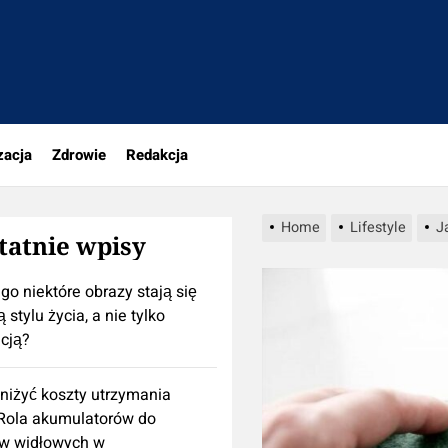
portal.pl
zacja
Zdrowie
Redakcja
Home
Lifestyle
J
tatnie wpisy
go niektóre obrazy stają się
 stylu życia, a nie tylko
cją?
niżyć koszty utrzymania
 Rola akumulatorów do
w widłowych w