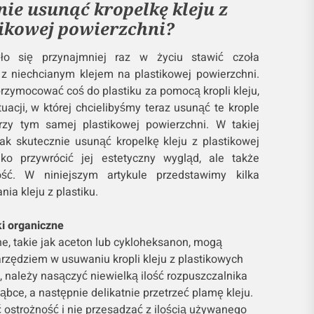
nie usunąć kropelkę kleju z
tikowej powierzchni?
o się przynajmniej raz w życiu stawić czoła
 niechcianym klejem na plastikowej powierzchni.
zymocować coś do plastiku za pomocą kropli kleju,
tuacji, w której chcielibyśmy teraz usunąć te krople
przy tym samej plastikowej powierzchni. W takiej
jak skutecznie usunąć kropelkę kleju z plastikowej
lko przywrócić jej estetyczny wygląd, ale także
ość. W niniejszym artykule przedstawimy kilka
a kleju z plastiku.
i organiczne
e, takie jak aceton lub cykloheksanon, mogą
rzędziem w usuwaniu kropli kleju z plastikowych
ć, należy nasączyć niewielką ilość rozpuszczalnika
ąbce, a następnie delikatnie przetrzeć plamę kleju.
 ostrożność i nie przesadzać z ilością używanego