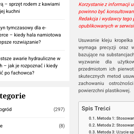
 – sprzęt rodem z kawiarni
Korzystanie z informacji
ej kuchni
powinno być konsultowane
Redakcja i wydawcy tego 
opublikowanych w serwisi
yn tymczasowy dla e-
rce – kiedy hala namiotowa
Usuwanie kleju kropelka
lepsze rozwiązanie?
wymaga precyzji oraz wł
bazujące na substancjac
stsze awarie hydrauliczne w
wyzwanie dla użytkow
h – jak je rozpoznać i kiedy
przedmiotom ich pierwot
ić po fachowca?
skutecznych metod usuwa
zachowaniu ostrożnośc
powierzchni plastikowej.
tegorie
Spis Treści
ogród
(297)
Metoda 1: Stosowan
se
(8)
Metoda 2: Stosowan
Metoda 3: Użycie sp