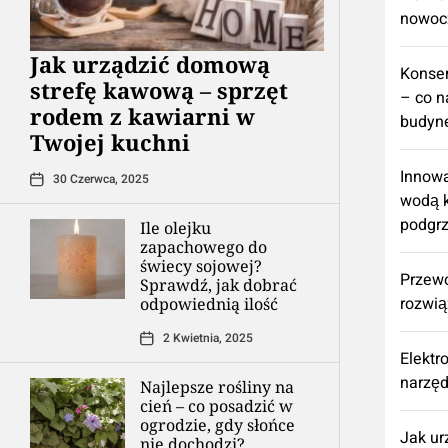
nowoc
​Jak urządzić domową
Konse
strefę kawową – sprzęt
– co n
rodem z kawiarni w
budyne
Twojej kuchni
Innowa
30 Czerwca, 2025
wodą k
podgr
Ile olejku
zapachowego do
świecy sojowej?
Przew
Sprawdź, jak dobrać
rozwią
odpowiednią ilość
2 Kwietnia, 2025
Elektr
narzęd
Najlepsze rośliny na
cień – co posadzić w
ogrodzie, gdy słońce
​Jak u
nie dochodzi?