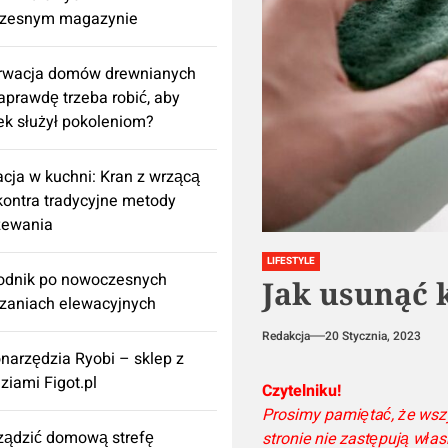
zesnym magazynie
rwacja domów drewnianych
aprawdę trzeba robić, aby
k służył pokoleniom?
cja w kuchni: Kran z wrzącą
ontra tradycyjne metody
zewania
LIFESTYLE
odnik po nowoczesnych
Jak usunąć k
zaniach elewacyjnych
Redakcja
20 Stycznia, 2023
onarzędzia Ryobi – sklep z
ziami Figot.pl
Czytelniku!
Prosimy pamiętać, że wsz
rządzić domową strefę
stronie nie zastępują wła