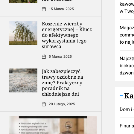
kawową
15 Marca, 2025
w Twoj
Koszenie wierzby
Magaz
energetycznej – Klucz
comme
do efektywnego
wykorzystania tego
to naj
surowca
5 Marca, 2025
Najczę
blokac
Jak zabezpieczyć
dzwon
trawy ozdobne na
zimę? Praktyczny
poradnik na
chłodniejsze dni
Ka
20 Lutego, 2025
Dom i 
Finan