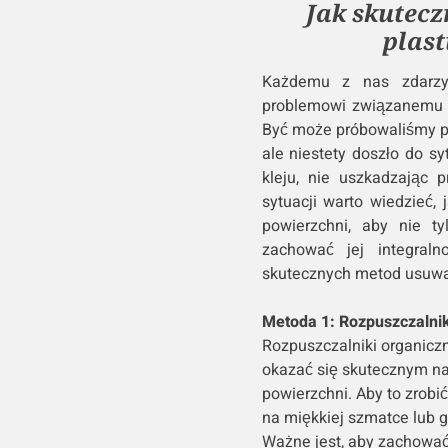
Jak skutecz
plas
Każdemu z nas zdarzył
problemowi związanemu z
Być może próbowaliśmy pr
ale niestety doszło do sy
kleju, nie uszkadzając 
sytuacji warto wiedzieć, 
powierzchni, aby nie ty
zachować jej integraln
skutecznych metod usuwani
Metoda 1: Rozpuszczalnik
Rozpuszczalniki organiczn
okazać się skutecznym na
powierzchni. Aby to zrobi
na miękkiej szmatce lub g
Ważne jest, aby zachować