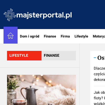
Skip
to
majster
the
content
Dom i ogród
Finanse
Firma
Lifestyle
Motory
LIFESTYLE
FINANSE
Os
Dlacze
częścią
dekora
Jak ob
floty?
wózkó