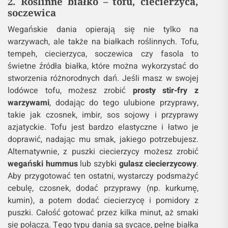
2. Roślinne białko – tofu, ciecierzyca,
soczewica
Wegańskie dania opierają się nie tylko na
warzywach, ale także na białkach roślinnych. Tofu,
tempeh, ciecierzyca, soczewica czy fasola to
świetne źródła białka, które można wykorzystać do
stworzenia różnorodnych dań. Jeśli masz w swojej
lodówce tofu, możesz zrobić
prosty stir-fry z
warzywami
, dodając do tego ulubione przyprawy,
takie jak czosnek, imbir, sos sojowy i przyprawy
azjatyckie. Tofu jest bardzo elastyczne i łatwo je
doprawić, nadając mu smak, jakiego potrzebujesz.
Alternatywnie, z puszki ciecierzycy możesz zrobić
wegański hummus
lub szybki
gulasz ciecierzycowy
.
Aby przygotować ten ostatni, wystarczy podsmażyć
cebulę, czosnek, dodać przyprawy (np. kurkumę,
kumin), a potem dodać ciecierzycę i pomidory z
puszki. Całość gotować przez kilka minut, aż smaki
się połączą. Tego typu dania są sycące, pełne białka