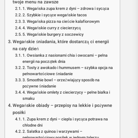
twoje menu na zawsze
1. Wegańska zupa krem z dyni – zdrowa i sycąca
2. Szybkie i sycące wegańskie tacos
3. Wegańska pizza na cieście kalafiorowym
4. Wegańskie curry z ciecierzycą
5. Wegańskie burgery z soczewicy
Wegańskie śniadania, które dostarczą ci energii
na cały dzień
1. Owsianka z nasionami chia i owocami – pełna
energii na początek dnia
2. Tosty z awokado i hummusem – szybka opcja na
pełnowartościowe śniadanie
3. Smoothie bowl – orzeźwiający sposób na
pożywne śniadanie
4. Wegańskie omlety z ciecierzycy – pełne białka i
smaku
Wegańskie obiady – przepisy na lekkie i pożywne
posiłki
1. Zupa krem z dyni – ciepła i sycąca potrawa na
chłodne dni
2. Sałatka z quinoa i warzywami –
pełnowartościowy posiłek w jednym talerzu