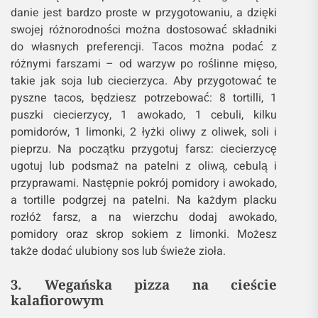
danie jest bardzo proste w przygotowaniu, a dzięki
swojej różnorodności można dostosować składniki
do własnych preferencji. Tacos można podać z
różnymi farszami – od warzyw po roślinne mięso,
takie jak soja lub ciecierzyca. Aby przygotować te
pyszne tacos, będziesz potrzebować: 8 tortilli, 1
puszki ciecierzycy, 1 awokado, 1 cebuli, kilku
pomidorów, 1 limonki, 2 łyżki oliwy z oliwek, soli i
pieprzu. Na początku przygotuj farsz: ciecierzycę
ugotuj lub podsmaż na patelni z oliwą, cebulą i
przyprawami. Następnie pokrój pomidory i awokado,
a tortille podgrzej na patelni. Na każdym placku
rozłóż farsz, a na wierzchu dodaj awokado,
pomidory oraz skrop sokiem z limonki. Możesz
także dodać ulubiony sos lub świeże zioła.
3. Wegańska pizza na cieście
kalafiorowym