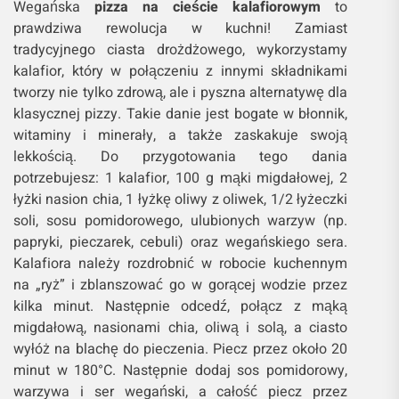
Wegańska
pizza na cieście kalafiorowym
to
prawdziwa rewolucja w kuchni! Zamiast
tradycyjnego ciasta drożdżowego, wykorzystamy
kalafior, który w połączeniu z innymi składnikami
tworzy nie tylko zdrową, ale i pyszna alternatywę dla
klasycznej pizzy. Takie danie jest bogate w błonnik,
witaminy i minerały, a także zaskakuje swoją
lekkością. Do przygotowania tego dania
potrzebujesz: 1 kalafior, 100 g mąki migdałowej, 2
łyżki nasion chia, 1 łyżkę oliwy z oliwek, 1/2 łyżeczki
soli, sosu pomidorowego, ulubionych warzyw (np.
papryki, pieczarek, cebuli) oraz wegańskiego sera.
Kalafiora należy rozdrobnić w robocie kuchennym
na „ryż” i zblanszować go w gorącej wodzie przez
kilka minut. Następnie odcedź, połącz z mąką
migdałową, nasionami chia, oliwą i solą, a ciasto
wyłóż na blachę do pieczenia. Piecz przez około 20
minut w 180°C. Następnie dodaj sos pomidorowy,
warzywa i ser wegański, a całość piecz przez