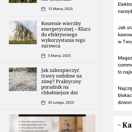
Elektr
15 Marca, 2025
narzęd
Koszenie wierzby
​Jak u
energetycznej – Klucz
do efektywnego
kawową
wykorzystania tego
w Twoj
surowca
5 Marca, 2025
Magaz
comme
Jak zabezpieczyć
to naj
trawy ozdobne na
zimę? Praktyczny
poradnik na
Najczę
chłodniejsze dni
blokac
dzwon
20 Lutego, 2025
Ka