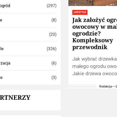
ogród
(297)
LIFESTYLE
Jak założyć og
se
(8)
owocowy w ma
ogrodzie?
(20)
Kompleksowy
przewodnik
yle
(326)
Jak wybrać drzewka
zacja
(6)
małego ogrodu ow
Jakie drzewa owoc
ie
(3)
posadzić? Wybór
Redakcja
odpowiednich drze
owocowych do małe
ARTNERZY
jest kluczowy, aby 
wykorzystać dostępn