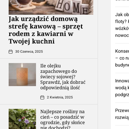
Jak ob
​Jak urządzić domową
floty?
strefę kawową – sprzęt
wózkó
rodem z kawiarni w
nowoc
Twojej kuchni
Konse
30 Czerwca, 2025
– co n
budyne
Ile olejku
zapachowego do
świecy sojowej?
Innowa
Sprawdź, jak dobrać
odpowiednią ilość
wodą k
podgr
2 Kwietnia, 2025
Przew
Najlepsze rośliny na
cień – co posadzić w
rozwią
ogrodzie, gdy słońce
nie dochodzi?