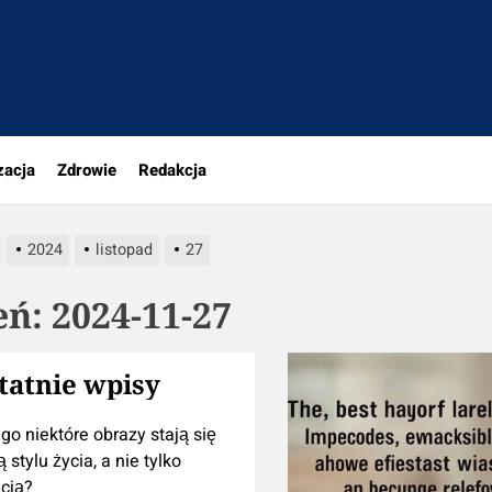
portal.pl
zacja
Zdrowie
Redakcja
2024
listopad
27
eń:
2024-11-27
tatnie wpisy
go niektóre obrazy stają się
 stylu życia, a nie tylko
cją?