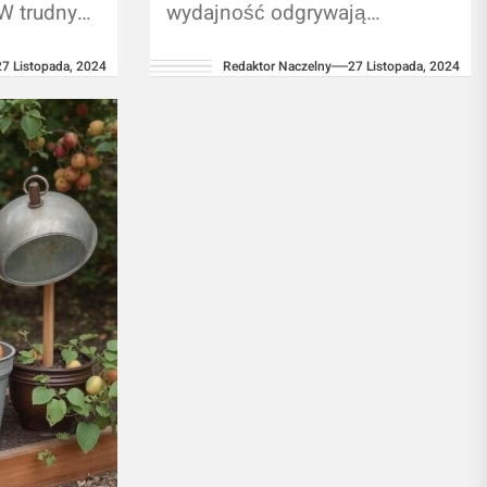
W trudnych
wydajność odgrywają
rzebujemy
kluczową rolę, technologia
27 Listopada, 2024
Redaktor Naczelny
27 Listopada, 2024
i, te
cięcia metali odgrywa
ocy
niezwykle istotne znaczenie.
Wypalarka plazmowa to jedno
z najefektywniejszych
narzędzi,...