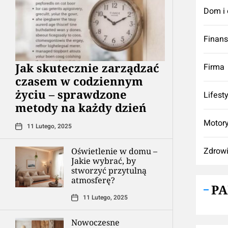
Dom i 
Finan
Jak skutecznie zarządzać
Firma
czasem w codziennym
życiu – sprawdzone
Lifest
metody na każdy dzień
Motory
11 Lutego, 2025
Zdrow
Oświetlenie w domu –
Jakie wybrać, by
stworzyć przytulną
atmosferę?
P
11 Lutego, 2025
Nowoczesne