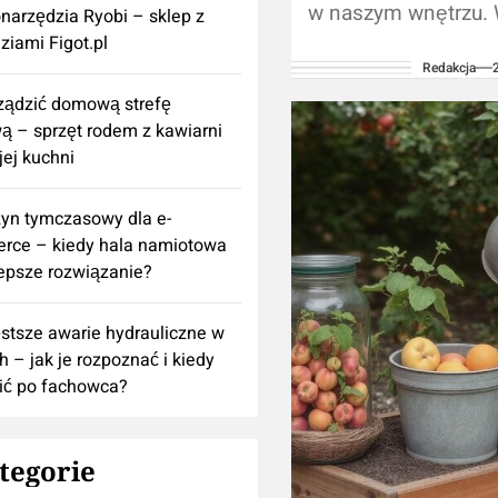
w naszym wnętrzu. 
onarzędzia Ryobi – sklep z
chwilach, kiedy pot
ziami Figot.pl
Redakcja
dodatkowej motywacj
rządzić domową strefę
krótkie, ale pełne m
 – sprzęt rodem z kawiarni
sentencje...
ej kuchni
yn tymczasowy dla e-
rce – kiedy hala namiotowa
lepsze rozwiązanie?
stsze awarie hydrauliczne w
h – jak je rozpoznać i kiedy
ić po fachowca?
tegorie