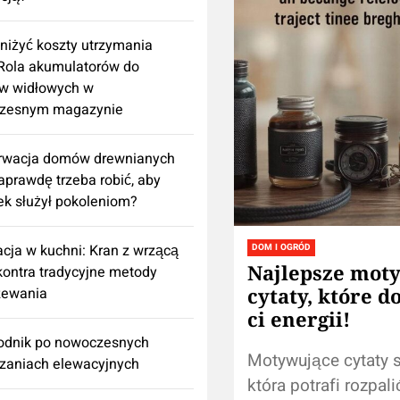
niżyć koszty utrzymania
 Rola akumulatorów do
w widłowych w
zesnym magazynie
rwacja domów drewnianych
aprawdę trzeba robić, aby
k służył pokoleniom?
cja w kuchni: Kran z wrzącą
DOM I OGRÓD
Najlepsze mot
ontra tradycyjne metody
cytaty, które d
zewania
ci energii!
odnik po nowoczesnych
Motywujące cytaty są
zaniach elewacyjnych
która potrafi rozpal