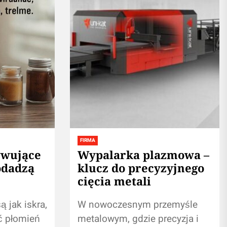
FIRMA
ywujące
Wypalarka plazmowa –
odadzą
klucz do precyzyjnego
cięcia metali
 jak iskra,
W nowoczesnym przemyśle
ić płomień
metalowym, gdzie precyzja i