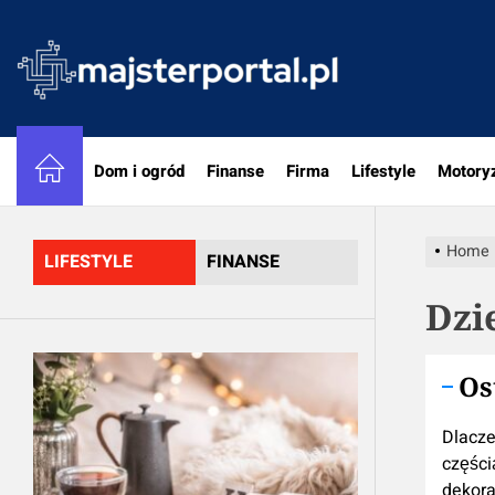
Skip
to
majster
the
content
Dom i ogród
Finanse
Firma
Lifestyle
Motory
Home
LIFESTYLE
FINANSE
Dzi
Os
Dlacze
częścią
dekora