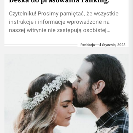
Czytelniku! Prosimy pamiętać, że wszystkie
instrukcje i informacje wprowadzone na
naszej witrynie nie zastępują osobistej
konsultacji ze ekspertem/profesjonalistą.
Redakcja
4 Stycznia, 2023
Branie przykładu z informacji umieszczonych
na naszym...