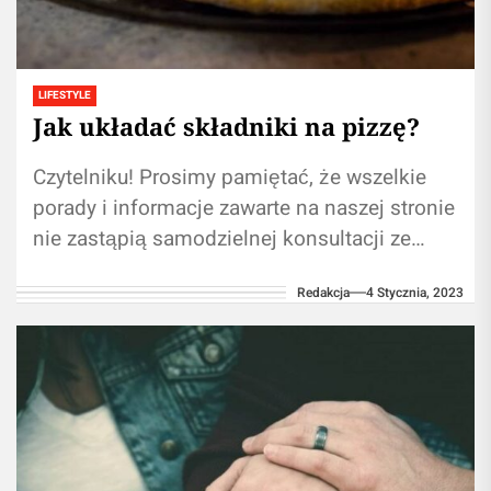
LIFESTYLE
Jak układać składniki na pizzę?
Czytelniku! Prosimy pamiętać, że wszelkie
porady i informacje zawarte na naszej stronie
nie zastąpią samodzielnej konsultacji ze
fachowcem/lekarzem. Korzystanie z
Redakcja
4 Stycznia, 2023
informacji umieszczonych na naszym blogu...