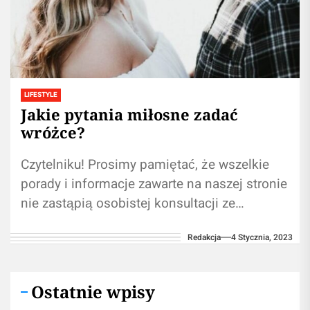
LIFESTYLE
Jakie pytania miłosne zadać
wróżce?
Czytelniku! Prosimy pamiętać, że wszelkie
porady i informacje zawarte na naszej stronie
nie zastąpią osobistej konsultacji ze
ekspertem/profesjonalistą. Korzystanie z
Redakcja
4 Stycznia, 2023
informacji umieszczonych na naszym blogu...
Ostatnie wpisy