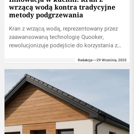
wrzącą wodą kontra tradycyjne
metody podgrzewania
Kran z wrzącą wodą, reprezentowany przez
zaawansowaną technologię Quooker,
rewolucjonizuje podejście do korzystania z
wody w kuchni. To rozwiązanie wykracza
Redakcja
29 Września, 2025
poza zwykłą wygodę, oferując oszczędność...