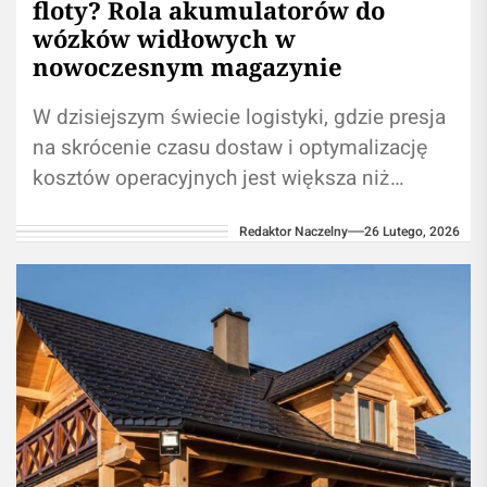
floty? Rola akumulatorów do
wózków widłowych w
nowoczesnym magazynie
W dzisiejszym świecie logistyki, gdzie presja
na skrócenie czasu dostaw i optymalizację
kosztów operacyjnych jest większa niż
kiedykolwiek, managerowie magazynów stają
Redaktor Naczelny
26 Lutego, 2026
przed trudnym wyzwaniem. Flota...