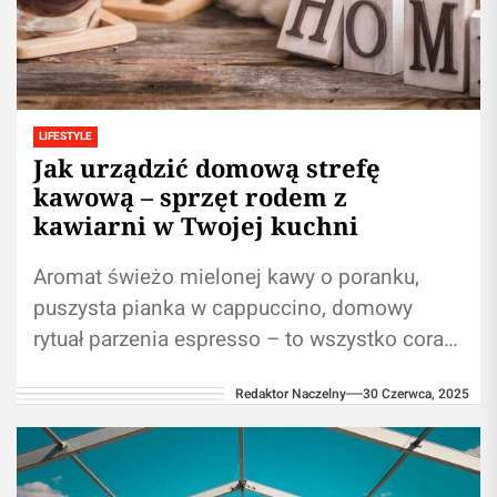
LIFESTYLE
​Jak urządzić domową strefę
kawową – sprzęt rodem z
kawiarni w Twojej kuchni
Aromat świeżo mielonej kawy o poranku,
puszysta pianka w cappuccino, domowy
rytuał parzenia espresso – to wszystko coraz
częściej przenosi się z kawiarni wprost do...
Redaktor Naczelny
30 Czerwca, 2025