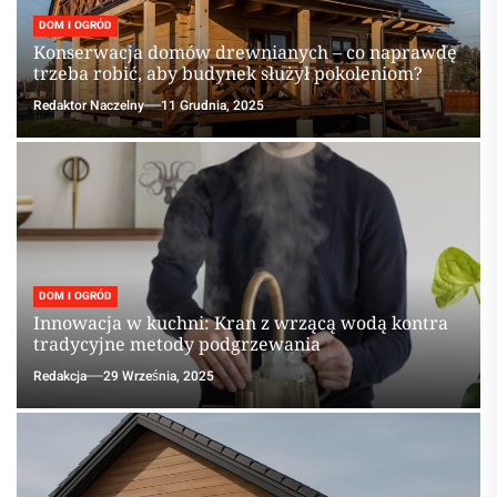
DOM I OGRÓD
Konserwacja domów drewnianych – co naprawdę
trzeba robić, aby budynek służył pokoleniom?
Redaktor Naczelny
11 Grudnia, 2025
DOM I OGRÓD
Innowacja w kuchni: Kran z wrzącą wodą kontra
tradycyjne metody podgrzewania
Redakcja
29 Września, 2025