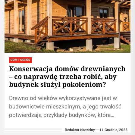
DOM I OGRÓD
Konserwacja domów drewnianych
– co naprawdę trzeba robić, aby
budynek służył pokoleniom?
Drewno od wieków wykorzystywane jest w
budownictwie mieszkalnym, a jego trwałość
potwierdzają przykłady budynków, które
przetrwały setki lat. Jednak taka żywotność
Redaktor Naczelny
11 Grudnia, 2025
nie jest dziełem przypadku....