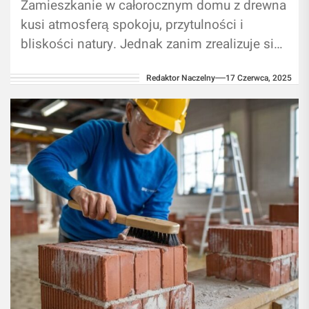
Zamieszkanie w całorocznym domu z drewna
kusi atmosferą spokoju, przytulności i
bliskości natury. Jednak zanim zrealizuje się
ten plan, trzeba zdecydować, jaki projekt
Redaktor Naczelny
17 Czerwca, 2025
będzie odpowiedni....