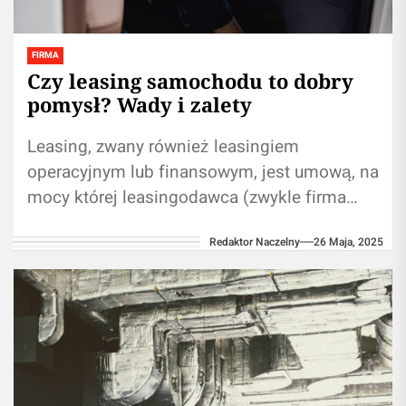
FIRMA
Czy leasing samochodu to dobry
pomysł? Wady i zalety
Leasing, zwany również leasingiem
operacyjnym lub finansowym, jest umową, na
mocy której leasingodawca (zwykle firma
leasingowa) nabywa i utrzymuje własność
Redaktor Naczelny
26 Maja, 2025
określonego aktywa (w tym przypadku...