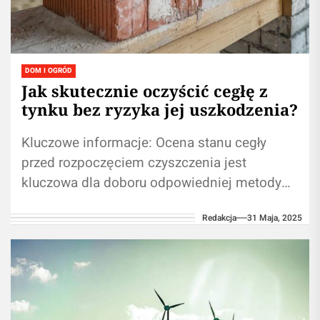
DOM I OGRÓD
Jak skutecznie oczyścić cegłę z
tynku bez ryzyka jej uszkodzenia?
Kluczowe informacje: Ocena stanu cegły
przed rozpoczęciem czyszczenia jest
kluczowa dla doboru odpowiedniej metody
Czyszczenie na sucho pomaga uniknąć
Redakcja
31 Maja, 2025
białych wykwitów i uszkodzeń struktury
cegły...