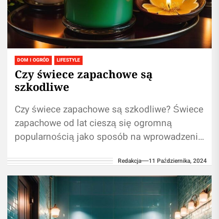
DOM I OGRÓD
LIFESTYLE
Czy świece zapachowe są
szkodliwe
Czy świece zapachowe są szkodliwe? Świece
zapachowe od lat cieszą się ogromną
popularnością jako sposób na wprowadzenie
do wnętrz przyjemnego aromatu oraz
Redakcja
11 Października, 2024
stworzenie relaksującej atmosfery....