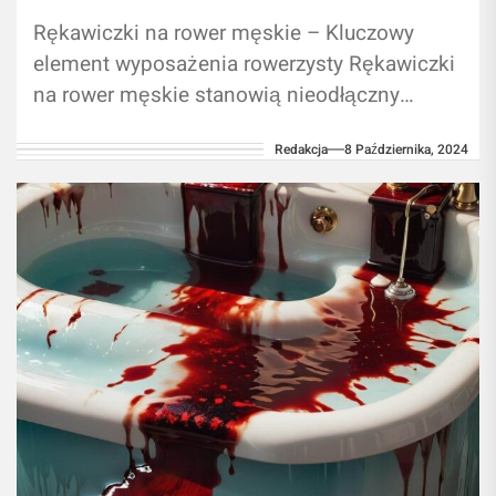
Rękawiczki na rower męskie – Kluczowy
element wyposażenia rowerzysty Rękawiczki
na rower męskie stanowią nieodłączny
element wyposażenia każdego rowerzysty,
Redakcja
8 Października, 2024
niezależnie od tego, czy jest to...