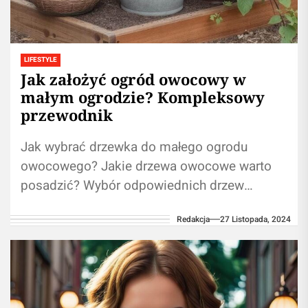
LIFESTYLE
Jak założyć ogród owocowy w
małym ogrodzie? Kompleksowy
przewodnik
Jak wybrać drzewka do małego ogrodu
owocowego? Jakie drzewa owocowe warto
posadzić? Wybór odpowiednich drzew
owocowych do małego ogrodu jest kluczowy,
Redakcja
27 Listopada, 2024
aby optymalnie wykorzystać dostępną...