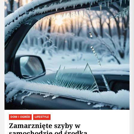
DOM I OGRÓD
LIFESTYLE
Zamarznięte szyby w
samochodzie od środka