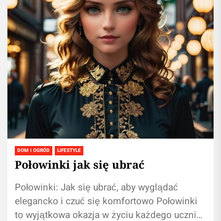
DOM I OGRÓD
LIFESTYLE
Połowinki jak się ubrać
Połowinki: Jak się ubrać, aby wyglądać
elegancko i czuć się komfortowo Połowinki
to wyjątkowa okazja w życiu każdego ucznia,