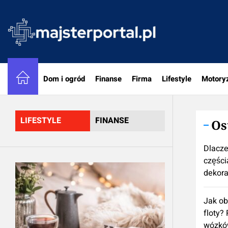
Skip
to
majster
the
content
Dom i ogród
Finanse
Firma
Lifestyle
Motory
LIFESTYLE
FINANSE
Os
Dlacze
częścią
dekora
Jak ob
floty?
wózkó