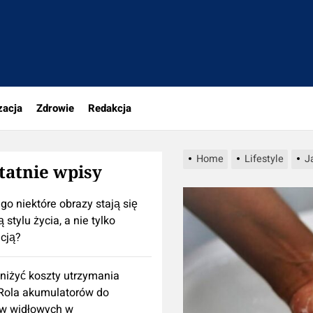
portal.pl
zacja
Zdrowie
Redakcja
Home
Lifestyle
J
tatnie wpisy
go niektóre obrazy stają się
 stylu życia, a nie tylko
cją?
niżyć koszty utrzymania
 Rola akumulatorów do
w widłowych w