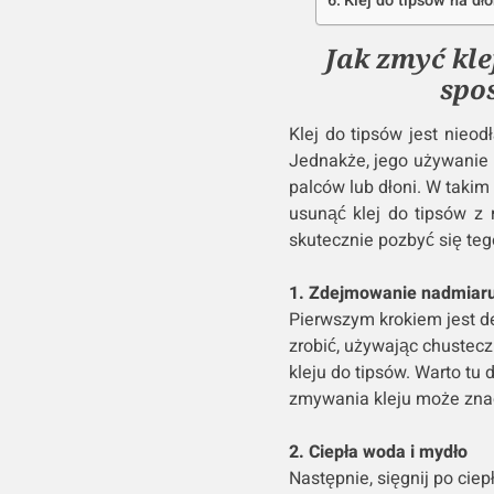
Klej do tipsów na dł
Jak zmyć kle
spo
Klej do tipsów jest nieo
Jednakże, jego używanie
palców lub dłoni. W takim
usunąć klej do tipsów z 
skutecznie pozbyć się te
1. Zdejmowanie nadmiaru
Pierwszym krokiem jest de
zrobić, używając chustec
kleju do tipsów. Warto tu
zmywania kleju może znac
2. Ciepła woda i mydło
Następnie, sięgnij po cie