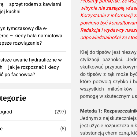
Prosimy pamiętać, że wszy
 – sprzęt rodem z kawiarni
witrynie nie zastąpią włas
ej kuchni
Korzystanie z informacji
powinno być konsultowane 
yn tymczasowy dla e-
Redakcja i wydawcy naszej
rce – kiedy hala namiotowa
odpowiedzialności ze sto
lepsze rozwiązanie?
Klej do tipsów jest niezw
stylizacji paznokci. J
stsze awarie hydrauliczne w
skutkować przypadkowym 
h – jak je rozpoznać i kiedy
do tipsów z rąk może być
ić po fachowca?
które pozwolą szybko i b
wszystkich miłośników 
tegorie
pomogą w skutecznym usuw
Metoda 1: Rozpuszczalnik
ogród
(297)
Jednym z najskuteczniejs
jest użycie rozpuszczalnik
se
(8)
substancją chemiczną, któ