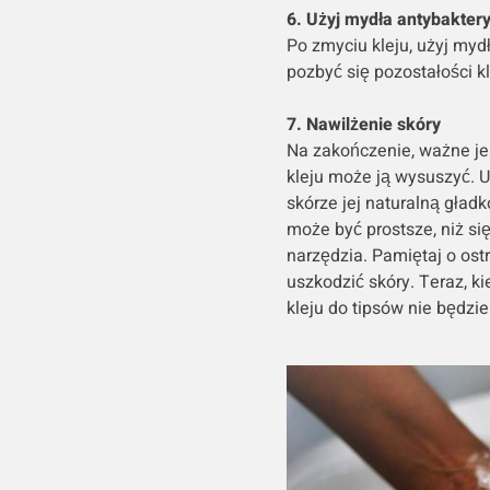
6. Użyj mydła antybakter
Po zmyciu kleju, użyj myd
pozbyć się pozostałości kl
7. Nawilżenie skóry
Na zakończenie, ważne je
kleju może ją wysuszyć. U
skórze jej naturalną gładk
może być prostsze, niż si
narzędzia. Pamiętaj o ostr
uszkodzić skóry. Teraz, k
kleju do tipsów nie będzi