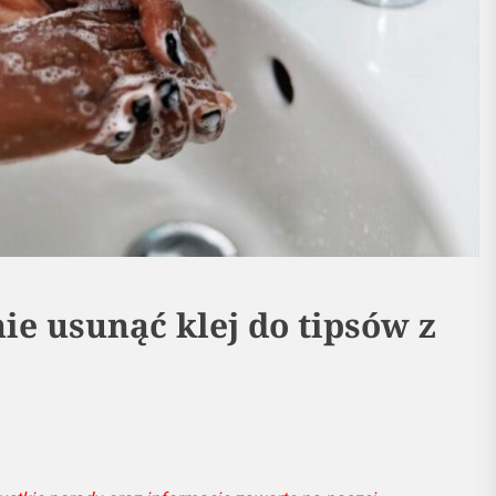
ie usunąć klej do tipsów z