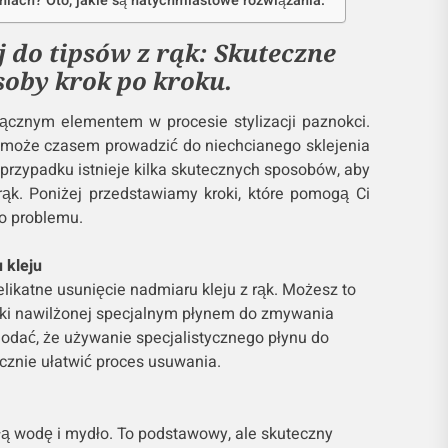
oniach? Oto, jakie są natychmiastowe rozwiązania.
j do tipsów z rąk: Skuteczne
soby krok po kroku.
dłącznym elementem w procesie stylizacji paznokci.
 może czasem prowadzić do niechcianego sklejenia
 przypadku istnieje kilka skutecznych sposobów, aby
rąk. Poniżej przedstawiamy kroki, które pomogą Ci
go problemu.
 kleju
likatne usunięcie nadmiaru kleju z rąk. Możesz to
zki nawilżonej specjalnym płynem do zmywania
 dodać, że używanie specjalistycznego płynu do
znie ułatwić proces usuwania.
płą wodę i mydło. To podstawowy, ale skuteczny