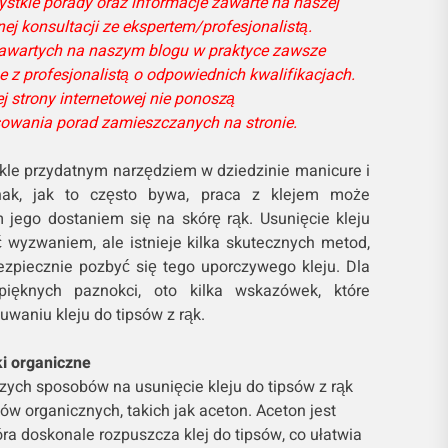
stkie porady oraz informacje zawarte na naszej
nej konsultacji ze ekspertem/profesjonalistą.
 zawartych na naszym blogu w praktyce zawsze
z profesjonalistą o odpowiednich kwalifikacjach.
 strony internetowej nie ponoszą
sowania porad zamieszczanych na stronie.
ykle przydatnym narzędziem w dziedzinie manicure i
ednak, jak to często bywa, praca z klejem może
jego dostaniem się na skórę rąk. Usunięcie kleju
 wyzwaniem, ale istnieje kilka skutecznych metod,
ezpiecznie pozbyć się tego uporczywego kleju. Dla
pięknych paznokci, oto kilka wskazówek, które
aniu kleju do tipsów z rąk.
i organiczne
zych sposobów na usunięcie kleju do tipsów z rąk
ów organicznych, takich jak aceton. Aceton jest
ra doskonale rozpuszcza klej do tipsów, co ułatwia