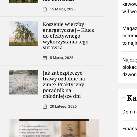
kawową
15 Marca, 2025
w Twoj
Koszenie wierzby
Magaz
energetycznej – Klucz
comme
do efektywnego
wykorzystania tego
to naj
surowca
5 Marca, 2025
Najczę
blokac
Jak zabezpieczyć
dzwon
trawy ozdobne na
zimę? Praktyczny
poradnik na
chłodniejsze dni
Ka
20 Lutego, 2025
Dom i 
Finan