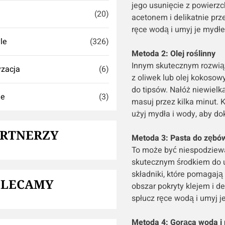
jego usunięcie z powierzc
(20)
acetonem i delikatnie prz
ręce wodą i umyj je mydł
yle
(326)
Metoda 2: Olej roślinny
Innym skutecznym rozwiąza
zacja
(6)
z oliwek lub olej kokosowy
do tipsów. Nałóż niewielką
ie
(3)
masuj przez kilka minut. 
użyj mydła i wody, aby do
ARTNERZY
Metoda 3: Pasta do zębó
To może być niespodziew
skutecznym środkiem do u
składniki, które pomagają 
OLECAMY
obszar pokryty klejem i d
spłucz ręce wodą i umyj 
Metoda 4: Gorąca woda i