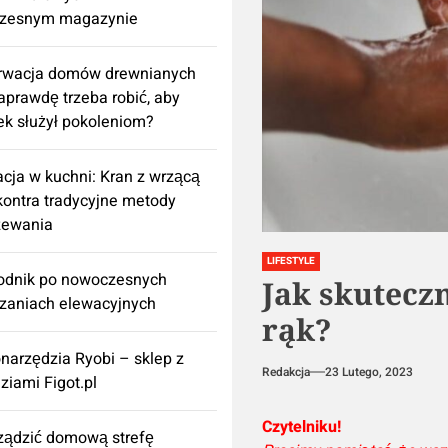
zesnym magazynie
rwacja domów drewnianych
aprawdę trzeba robić, aby
k służył pokoleniom?
cja w kuchni: Kran z wrzącą
ontra tradycyjne metody
zewania
LIFESTYLE
odnik po nowoczesnych
Jak skuteczn
zaniach elewacyjnych
rąk?
onarzędzia Ryobi – sklep z
Redakcja
23 Lutego, 2023
ziami Figot.pl
Czytelniku!
rządzić domową strefę