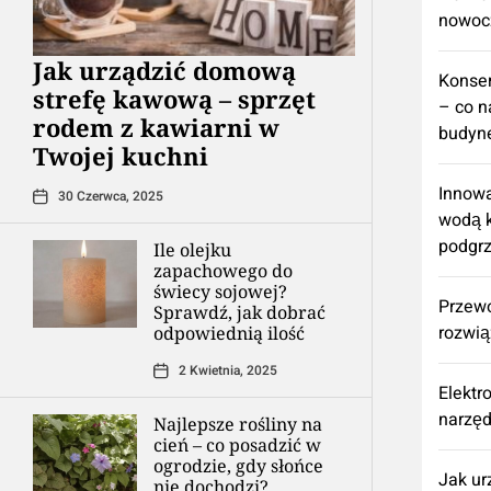
nowoc
​Jak urządzić domową
Konse
strefę kawową – sprzęt
– co n
rodem z kawiarni w
budyne
Twojej kuchni
Innowa
30 Czerwca, 2025
wodą k
podgr
Ile olejku
zapachowego do
świecy sojowej?
Przew
Sprawdź, jak dobrać
rozwią
odpowiednią ilość
2 Kwietnia, 2025
Elektr
narzęd
Najlepsze rośliny na
cień – co posadzić w
ogrodzie, gdy słońce
​Jak u
nie dochodzi?