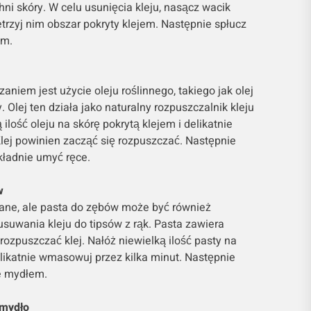
hni skóry. W celu usunięcia kleju, nasącz wacik
etrzyj nim obszar pokryty klejem. Następnie spłucz
em.
niem jest użycie oleju roślinnego, takiego jak olej
. Olej ten działa jako naturalny rozpuszczalnik kleju
 ilość oleju na skórę pokrytą klejem i delikatnie
Klej powinien zacząć się rozpuszczać. Następnie
kładnie umyć ręce.
w
ane, ale pasta do zębów może być również
suwania kleju do tipsów z rąk. Pasta zawiera
rozpuszczać klej. Nałóż niewielką ilość pasty na
elikatnie wmasowuj przez kilka minut. Następnie
je mydłem.
 mydło