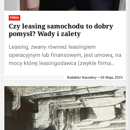
FIRMA
Czy leasing samochodu to dobry
pomysł? Wady i zalety
Leasing, zwany również leasingiem
operacyjnym lub finansowym, jest umową, na
mocy której leasingodawca (zwykle firma
leasingowa) nabywa i utrzymuje własność
Redaktor Naczelny
26 Maja, 2025
określonego aktywa (w tym przypadku...