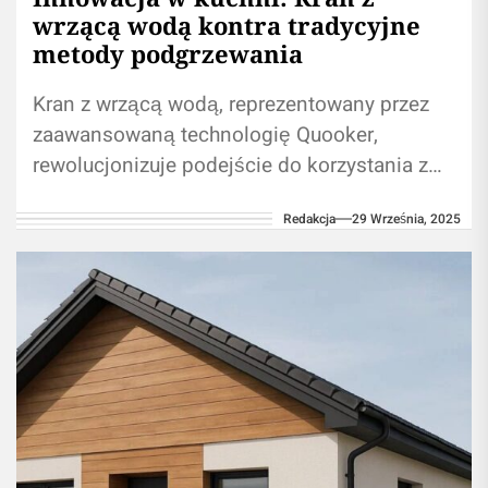
wrzącą wodą kontra tradycyjne
metody podgrzewania
Kran z wrzącą wodą, reprezentowany przez
zaawansowaną technologię Quooker,
rewolucjonizuje podejście do korzystania z
wody w kuchni. To rozwiązanie wykracza
Redakcja
29 Września, 2025
poza zwykłą wygodę, oferując oszczędność...