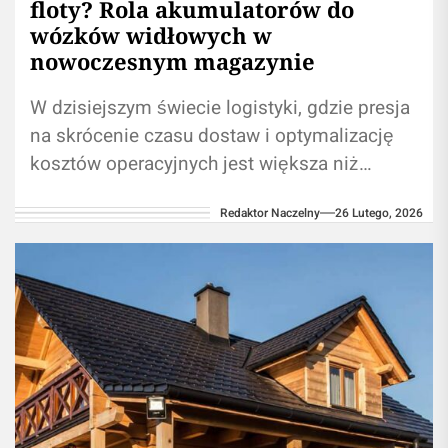
floty? Rola akumulatorów do
wózków widłowych w
nowoczesnym magazynie
W dzisiejszym świecie logistyki, gdzie presja
na skrócenie czasu dostaw i optymalizację
kosztów operacyjnych jest większa niż
kiedykolwiek, managerowie magazynów stają
Redaktor Naczelny
26 Lutego, 2026
przed trudnym wyzwaniem. Flota...