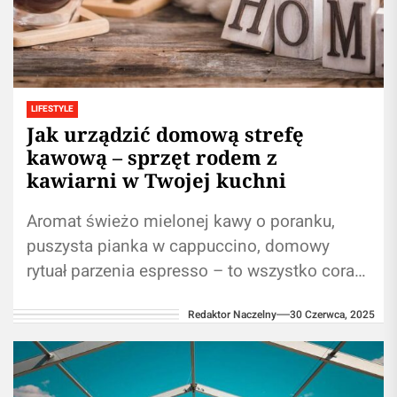
LIFESTYLE
​Jak urządzić domową strefę
kawową – sprzęt rodem z
kawiarni w Twojej kuchni
Aromat świeżo mielonej kawy o poranku,
puszysta pianka w cappuccino, domowy
rytuał parzenia espresso – to wszystko coraz
częściej przenosi się z kawiarni wprost do...
Redaktor Naczelny
30 Czerwca, 2025