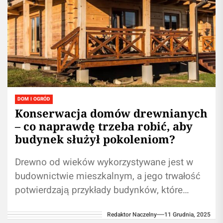
DOM I OGRÓD
Konserwacja domów drewnianych
– co naprawdę trzeba robić, aby
budynek służył pokoleniom?
Drewno od wieków wykorzystywane jest w
budownictwie mieszkalnym, a jego trwałość
potwierdzają przykłady budynków, które
przetrwały setki lat. Jednak taka żywotność
Redaktor Naczelny
11 Grudnia, 2025
nie jest dziełem przypadku....