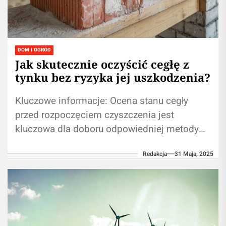
DOM I OGRÓD
Jak skutecznie oczyścić cegłę z
tynku bez ryzyka jej uszkodzenia?
Kluczowe informacje: Ocena stanu cegły
przed rozpoczęciem czyszczenia jest
kluczowa dla doboru odpowiedniej metody
Czyszczenie na sucho pomaga uniknąć
Redakcja
31 Maja, 2025
białych wykwitów i uszkodzeń struktury
cegły...