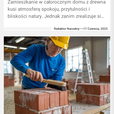
Zamieszkanie w całorocznym domu z drewna
kusi atmosferą spokoju, przytulności i
bliskości natury. Jednak zanim zrealizuje się
ten plan, trzeba zdecydować, jaki projekt
Redaktor Naczelny
17 Czerwca, 2025
będzie odpowiedni....