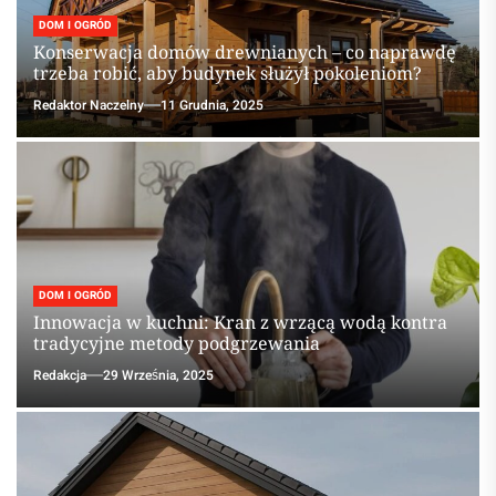
DOM I OGRÓD
Konserwacja domów drewnianych – co naprawdę
trzeba robić, aby budynek służył pokoleniom?
Redaktor Naczelny
11 Grudnia, 2025
DOM I OGRÓD
Innowacja w kuchni: Kran z wrzącą wodą kontra
tradycyjne metody podgrzewania
Redakcja
29 Września, 2025