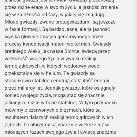
jasność gwiazd jest ich wiek. Gwiazdy przechodzą
przez różne etapy w swoim życiu, a jasność zmienia
się w zależności od fazy, w jakiej się znajdują.
Młode gwiazdy, zwane protogwiazdami, są jeszcze
w fazie formacji. Są bardzo jasne, ale ta jasność
wynika głównie z ciepła generowanego przez
procesy kondensacji materii wokół nich. Gwiazdy
średniego wieku, jak nasze Słońce, świecą przez
większość swojego życia w wyniku reakcji
termojądrowych, w których wodorowy wodór
przekształca się w helium. Te gwiazdy są
stosunkowo stabilne i emitują stałą ilość energii
przez miliardy lat. Jednak gwiazdy, które osiągnęły
koniec swojego życia, mogą stać się znacznie
jaśniejsze niż te w fazie stabilnej. W tym przypadku
mówimy o czerwonych olbrzymach, które są
rezultatem dalszych reakcji termojądrowych w ich
jądrach. Te olbrzymy są znacznie większe niż w
młodszych fazach swojego życia i świecą znacznie