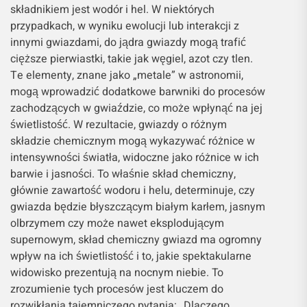
składnikiem jest wodór i hel. W niektórych
przypadkach, w wyniku ewolucji lub interakcji z
innymi gwiazdami, do jądra gwiazdy mogą trafić
cięższe pierwiastki, takie jak węgiel, azot czy tlen.
Te elementy, znane jako „metale” w astronomii,
mogą wprowadzić dodatkowe barwniki do procesów
zachodzących w gwiaździe, co może wpłynąć na jej
świetlistość. W rezultacie, gwiazdy o różnym
składzie chemicznym mogą wykazywać różnice w
intensywności światła, widoczne jako różnice w ich
barwie i jasności. To właśnie skład chemiczny,
głównie zawartość wodoru i helu, determinuje, czy
gwiazda będzie błyszczącym białym karłem, jasnym
olbrzymem czy może nawet eksplodującym
supernowym, skład chemiczny gwiazd ma ogromny
wpływ na ich świetlistość i to, jakie spektakularne
widowisko prezentują na nocnym niebie. To
zrozumienie tych procesów jest kluczem do
rozwikłania tajemniczego pytania: „Dlaczego