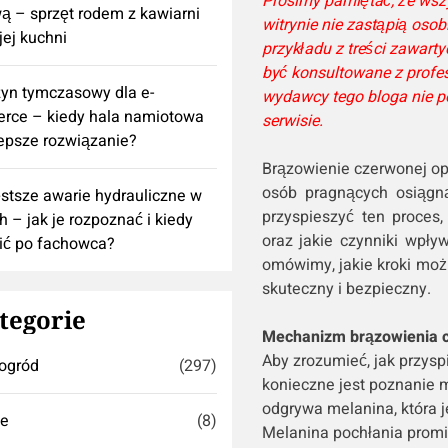
Prosimy pamiętać, że wszy
 – sprzęt rodem z kawiarni
witrynie nie zastąpią osob
ej kuchni
przykładu z treści zawar
być konsultowane z profes
yn tymczasowy dla e-
wydawcy tego bloga nie 
rce – kiedy hala namiotowa
serwisie.
lepsze rozwiązanie?
Brązowienie czerwonej op
osób pragnących osiągną
stsze awarie hydrauliczne w
przyspieszyć ten proces
h – jak je rozpoznać i kiedy
oraz jakie czynniki wpł
ić po fachowca?
omówimy, jakie kroki moż
skuteczny i bezpieczny.
tegorie
Mechanizm brązowienia c
Aby zrozumieć, jak przysp
ogród
(297)
konieczne jest poznanie 
odgrywa melanina, która 
se
(8)
Melanina pochłania promi