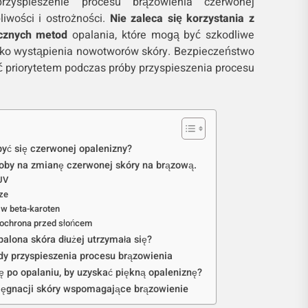
zyspieszenie procesu brązowienia czerwonej
iwości i ostrożności.
Nie zaleca się korzystania z
ucznych metod
opalania, które mogą być szkodliwe
zyko wystąpienia nowotworów skóry. Bezpieczeństwo
 priorytetem podczas próby przyspieszenia procesu
yć się czerwonej opalenizny?
oby na zmianę czerwonej skóry na brązową.
 UV
ze
 w beta-karoten
i ochrona przed słońcem
palona skóra dłużej utrzymała się?
y przyspieszenia procesu brązowienia
ę po opalaniu, by uzyskać piękną opaleniznę?
lęgnacji skóry wspomagające brązowienie