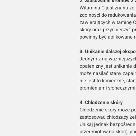
2. Stosowanie kremów z 
Witamina C jest znana ze 
zdolności do redukowani
zawierających witaminę 
skóry oraz przyspieszyć p
powinny być aplikowane r
3. Unikanie dalszej ekspo
Jednym z najważniejszych
opalenizny jest unikanie 
może nasilać stany zapaln
nie jest to konieczne, sta
promieniami słonecznymi s
4. Chłodzenie skóry
Chłodzenie skóry może p
zastosować chłodzący żel
Unikaj jednak bezpośredn
przedmiotów na skórę, p