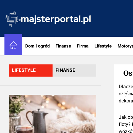
Skip
to
majster
the
content
Dom i ogród
Finanse
Firma
Lifestyle
Motory
LIFESTYLE
FINANSE
Os
Dlacze
częścią
dekora
Jak ob
floty?
wózkó