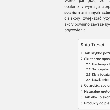
Warto pamiętać, że pr
opalenizny wymaga cierpl
solarium ani innych szt
dla skóry i zwiększać ry
skóry powinno zawsze być
brązowienia.
Spis Treści
Jak szybko pozb
Skuteczne spos
Fototerapia
Samoopalac
Dieta bogata
Nawilżanie 
Co zrobić, aby o
Naturalne metod
Jak dbać o skór
Produkty do pie