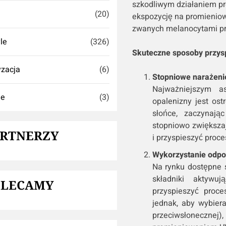
szkodliwym działaniem p
(20)
ekspozycję na promieniow
zwanych melanocytami pr
yle
(326)
Skuteczne sposoby przysp
zacja
(6)
Stopniowe narażenie
Najważniejszym as
ie
(3)
opalenizny jest os
słońce, zaczynają
stopniowo zwiększa
ARTNERZY
i przyspieszyć proce
Wykorzystanie odpo
Na rynku dostępne s
składniki aktywu
OLECAMY
przyspieszyć proce
jednak, aby wybier
przeciwsłoneczn