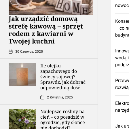
nowoc
​Jak urządzić domową
Konse
strefę kawową – sprzęt
– co n
rodem z kawiarni w
budyne
Twojej kuchni
Innowa
30 Czerwca, 2025
wodą k
podgr
Ile olejku
zapachowego do
świecy sojowej?
Przew
Sprawdź, jak dobrać
rozwią
odpowiednią ilość
2 Kwietnia, 2025
Elektr
narzęd
Najlepsze rośliny na
cień – co posadzić w
ogrodzie, gdy słońce
​Jak u
nie dochodzi?