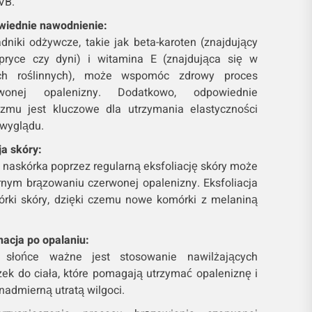
VB.
wiednie nawodnienie:
dniki odżywcze, takie jak beta-karoten (znajdujący
pryce czy dyni) i witamina E (znajdująca się w
ach roślinnych), może wspomóc zdrowy proces
rwonej opalenizny. Dodatkowo, odpowiednie
zmu jest kluczowe dla utrzymania elastyczności
 wyglądu.
ja skóry:
naskórka poprzez regularną eksfoliację skóry może
ym brązowaniu czerwonej opalenizny. Eksfoliacja
ki skóry, dzięki czemu nowe komórki z melaniną
acja po opalaniu:
 słońce ważne jest stosowanie nawilżających
ek do ciała, które pomagają utrzymać opaleniznę i
nadmierną utratą wilgoci.