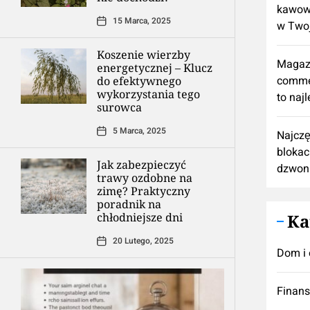
kawową
15 Marca, 2025
w Twoj
Koszenie wierzby
Magaz
energetycznej – Klucz
comme
do efektywnego
wykorzystania tego
to naj
surowca
5 Marca, 2025
Najczę
blokac
Jak zabezpieczyć
dzwon
trawy ozdobne na
zimę? Praktyczny
poradnik na
chłodniejsze dni
Ka
20 Lutego, 2025
Dom i 
Finan