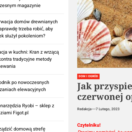
zesnym magazynie
rwacja domów drewnianych
aprawdę trzeba robić, aby
k służył pokoleniom?
cja w kuchni: Kran z wrzącą
ontra tradycyjne metody
zewania
DOM I OGRÓD
odnik po nowoczesnych
Jak przyspi
zaniach elewacyjnych
czerwonej o
onarzędzia Ryobi – sklep z
Redakcja
7 Lutego, 2023
ziami Figot.pl
Czytelniku!
rządzić domową strefę