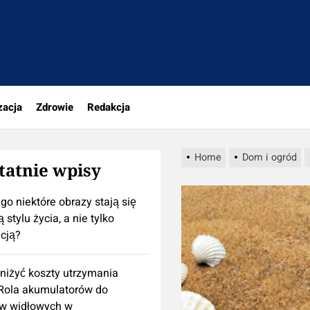
portal.pl
zacja
Zdrowie
Redakcja
Home
Dom i ogród
tatnie wpisy
go niektóre obrazy stają się
 stylu życia, a nie tylko
cją?
niżyć koszty utrzymania
 Rola akumulatorów do
w widłowych w