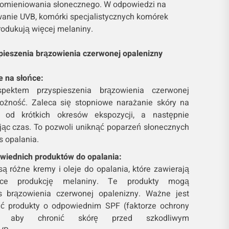
romieniowania słonecznego. W odpowiedzi na
anie UVB, komórki specjalistycznych komórek
odukują więcej melaniny.
ieszenia brązowienia czerwonej opalenizny
 na słońce:
pektem przyspieszenia brązowienia czerwonej
trożność. Zaleca się stopniowe narażanie skóry na
c od krótkich okresów ekspozycji, a następnie
jąc czas. To pozwoli uniknąć poparzeń słonecznych
s opalania.
wiednich produktów do opalania:
ą różne kremy i oleje do opalania, które zawierają
jące produkcję melaniny. Te produkty mogą
s brązowienia czerwonej opalenizny. Ważne jest
ać produkty o odpowiednim SPF (faktorze ochrony
ej), aby chronić skórę przed szkodliwym