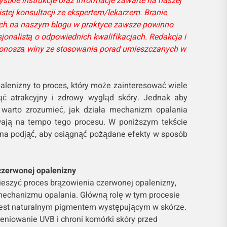
stkie instrukcje oraz informacje zawarte na naszej
istej konsultacji ze ekspertem/lekarzem. Branie
tych na naszym blogu w praktyce zawsze powinno
jonalistą o odpowiednich kwalifikacjach. Redakcja i
ponoszą winy ze stosowania porad umieszczanych w
alenizny to proces, który może zainteresować wiele
ć atrakcyjny i zdrowy wygląd skóry. Jednak aby
, warto zrozumieć, jak działa mechanizm opalania
ywają na tempo tego procesu. W poniższym tekście
na podjąć, aby osiągnąć pożądane efekty w sposób
zerwonej opalenizny
ieszyć proces brązowienia czerwonej opalenizny,
mechanizmu opalania. Główną rolę w tym procesie
jest naturalnym pigmentem występującym w skórze.
eniowanie UVB i chroni komórki skóry przed