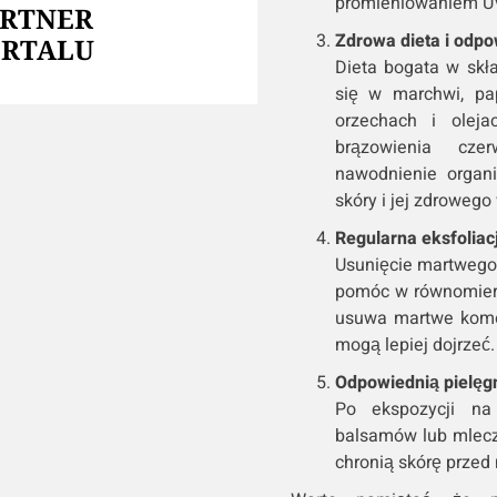
promieniowaniem U
ARTNER
Zdrowa dieta i odpo
ORTALU
Dieta bogata w skła
się w marchwi, pa
orzechach i olej
brązowienia cze
nawodnienie organi
skóry i jej zdrowego
Regularna eksfoliac
Usunięcie martwego 
pomóc w równomiern
usuwa martwe komór
mogą lepiej dojrzeć.
Odpowiednią pielęgn
Po ekspozycji na
balsamów lub mlecz
chronią skórę przed 