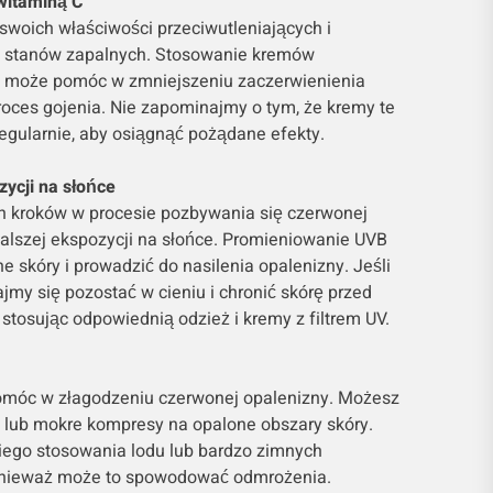
witaminą C
swoich właściwości przeciwutleniających i
a stanów zapalnych. Stosowanie kremów
C może pomóc w zmniejszeniu zaczerwienienia
roces gojenia. Nie zapominajmy o tym, że kremy te
egularnie, aby osiągnąć pożądane efekty.
zycji na słońce
 kroków w procesie pozbywania się czerwonej
dalszej ekspozycji na słońce. Promieniowanie UVB
e skóry i prowadzić do nasilenia opalenizny. Jeśli
rajmy się pozostać w cieniu i chronić skórę przed
tosując odpowiednią odzież i kremy z filtrem UV.
omóc w złagodzeniu czerwonej opalenizny. Możesz
 lub mokre kompresy na opalone obszary skóry.
iego stosowania lodu lub bardzo zimnych
onieważ może to spowodować odmrożenia.