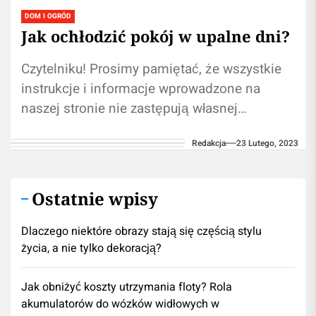
DOM I OGRÓD
Jak ochłodzić pokój w upalne dni?
Czytelniku! Prosimy pamiętać, że wszystkie
instrukcje i informacje wprowadzone na
naszej stronie nie zastępują własnej
konsultacji ze fachowcem/profesjonalistą.
Redakcja
23 Lutego, 2023
Korzystanie z treści umieszczonych na
naszym blogu...
Ostatnie wpisy
Dlaczego niektóre obrazy stają się częścią stylu
życia, a nie tylko dekoracją?
Jak obniżyć koszty utrzymania floty? Rola
akumulatorów do wózków widłowych w