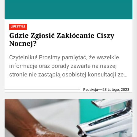
LIFESTYLE
Gdzie Zgłosić Zakłócanie Ciszy
Nocnej?
Czytelniku! Prosimy pamiętać, że wszelkie
informacje oraz porady zawarte na naszej
stronie nie zastąpią osobistej konsultacji ze
fachowcem/profesjonalistą. Używanie treści
Redakcja
23 Lutego, 2023
umieszczonych na naszym blogu w...